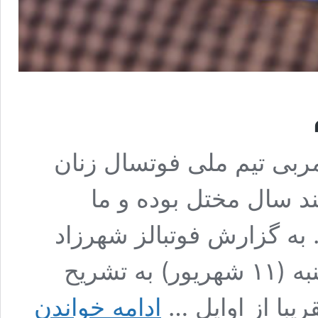
ربی تیم ملی فوتسال زنان
د سال مختل بوده و ما
 به گزارش فوتبالز شهرزاد
مظفر در نشست خبری امروز سه شنبه (۱۱ شهریور) به تشریح
در
ریبا از اوایل …
ادامه خواندن
جام