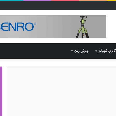
گالری فوتبالز
ورزش زنان