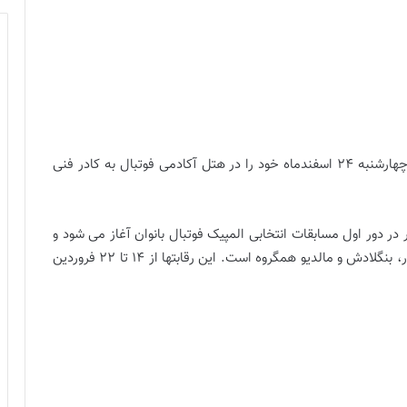
لازم به توضیح است، بازیکنان دعوت شده باید عصر روز چهارشنبه 24 اسفندماه خود را در هتل آکادمی فوتبال به کادر فنی
در دور اول مسابقات انتخابی المپیک فوتبال بانوان آغاز می شود و
تیم ملی فوتبال کشورمان در در گروه B با تیم های میانمار، بنگلادش و مالدیو همگروه است. این رقابتها از 14 تا 22 فروردین