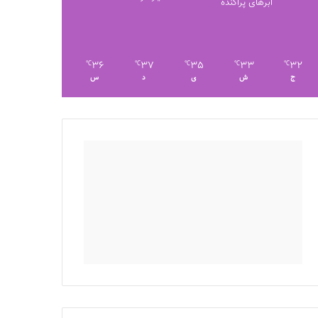
ابرهای پراکنده
36
37
35
33
32
℃
℃
℃
℃
℃
ج
ش
ی
د
س