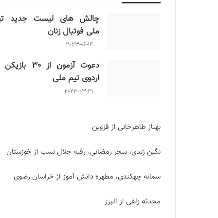
چالش هاى ليست جدید تي
ملى فوتبال زنان
2023-06-14
دعوت آزمون از 30 بازیک
اردوی تیم ملی
2023-03-21
بهناز طاهرخانی از قزوین
نگین زندی، سحر رمضانی، رقیه جلال نسب از خوزستان
سمانه چهکندی، مطهره دانش آموز از خراسان رضوی
محدثه زلفی از البرز