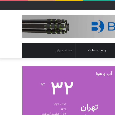
تغییر
جستجو
ورود به سایت
پوسته
برای
آب و هوا
32
℃
تهران
32º - 30º
13%
1.79 کیلومتر/ساعت