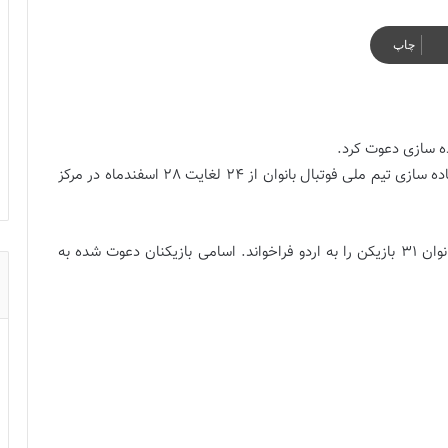
چاپ
و به نقل از فدراسیون فوتبال، اردوی آماده سازی تیم ملی فوتبال بانوان از 24 لغایت 28 اسفندماه در مرکز
به همین منظور مریم آزمون، سرمربی تیم ملی فوتبال بانوان 31 بازیکن را به اردو فراخواند. اسامی بازیکنان دعوت شده به