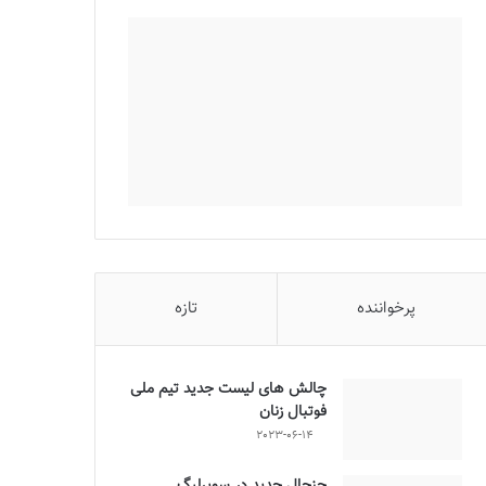
پرخواننده
تازه
چالش هاى ليست جدید تيم ملى
فوتبال زنان
2023-06-14
جنجال جدید در سوپرلیگ