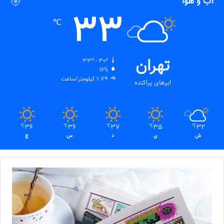
آب و هوا
33
℃
تهران
33º - 30º
16%
1.79 کیلومتر/ساعت
ابرهای پراکنده
36
36
37
35
32
℃
℃
℃
℃
℃
ش
ی
د
س
چ