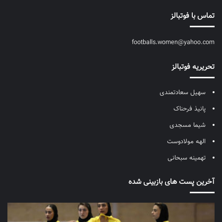
تماس با فوتبالز
footballs.women@yahoo.com
تحریریه فوتبالز
سهیل سعادتمندی
پانیذ فرحناک
شیما مسجدی
الهه مولادوست
تهمینه سبحانی
آخرین پست های بازبینی شده