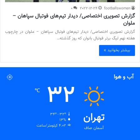
0
2022-12-24
footballswomen
گزارش تصویری اختصاصی/ دیدار تیم‌های فوتبال سپاهان –
ملوان
گزارش تصویری اختصاصی/ دیدار تیم‌های فوتبال سپاهان – ملوان در چارچوب
هفته نهم لیگ برتر فوتبال بانوان که روز گذشته…
بیشتر بخوانید »
آب و هوا
32
℃
تهران
34º - 32º
13%
4.02 کیلومتر/ساعت
آسمان صاف