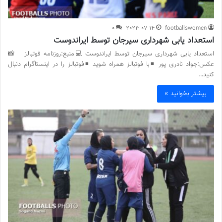
0
2023-07-14
footballswomen
استعداد یابی شهرداری سیرجان توسط ایراندوست
استعداد یابی شهرداری سیرجان توسط ایراندوست 💻منبع:روزنامه فوتبالز 📸
عکس:جواد نادری پور ◾️با فوتبالز همراه شوید ◾️فوتبالز را در اینستاگرام دنبال
کنید…
بیشتر بخوانید »