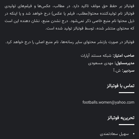
فوتبالز بر حفظ حق مولف تاکید دارد. در مطالب، عکس‌ها و فیلم‌های تولیدی
فوتبالز نام تولیدکننده محتوا(مطلب، فیلم یا عکس) درج خواهد شد و یا اینکه در
ذیل محتوا نام منبع خاصی ذکر نمی‌‎شود. درج نشدن منبع، نشان دهنده این است
که محتوای منتشر شده، توسط فوتبالز تولید شده است.
فوتبالز در صورت بازنشر محتوای سایر رسانه‌ها، نام منبع اصلی را درج خواهد کرد.
صاحب امتیاز:
شبکه مستند آپارات
مديرمسئول:
مهدی مسعودی
سردبیر:
ش.آ
تماس با فوتبالز
footballs.women@yahoo.com
تحریریه فوتبالز
سهیل سعادتمندی