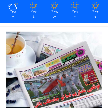
35
36
35
37
34
℃
℃
℃
℃
℃
ی
د
س
چ
پ