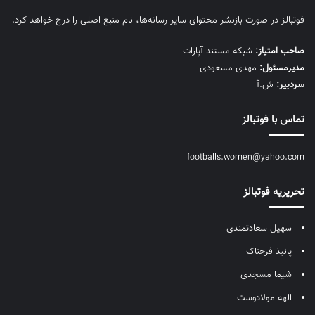
فوتبالز در صورت بازنشر محتوای سایر رسانه‌ها، نام منبع اصلی را درج خواهد کرد.
صاحب امتیاز:
شبکه مستند آپارات
مديرمسئول:
مهدی مسعودی
سردبیر:
ش.آ
تماس با فوتبالز
footballs.women@yahoo.com
تحریریه فوتبالز
سهیل سعادتمندی
پانیذ فرحناک
شیما مسجدی
الهه مولادوست