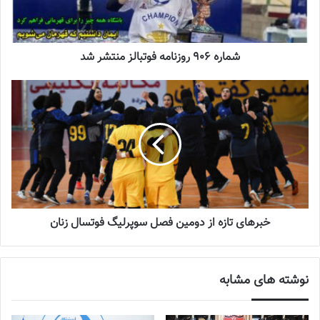
دعوت آزمون از 30 بازیکن به اردوی تیم ملی
2023-03-21
شماره 906 روزنامه فوتبالز منتشر شد
آینده درخشانی در انتظار فوتبال بانوان است
2022-12-10
📰 منبع :فدراسیون فوتبال 📸عکس :فدراسیون فوتبال
آخرین اخبار فوتبال و
فوتسال زنان
ایران را در سایت روزنامه فوتبالز
خبرهای تازه از دومین فصل سوپرلیگ فوتسال زنان
بخوانید.
شاگردان مهینی در مرحله دوم رقابتهای قهرمانی
آسیا
در گروه A
با تیم های کره جنوبی، تایلند و هند همگروه هستند. این مسابقات از 16
تا 24 سپتامبر 2023 (25 شهریور تا 2 مهر 1402 ) برگزار می شود.
نوشته های مشابه
◾️
با فوتبالز همراه شوید
◾️فوتبالز را در اینستاگرام دنبال کنید