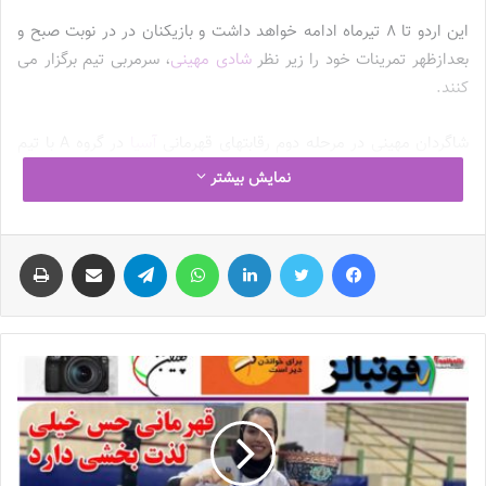
این اردو تا 8 تیرماه ادامه خواهد داشت و بازیکنان در در نوبت صبح و
بعدازظهر تمرینات خود را زیر نظر
شادی مهینی
، سرمربی تیم برگزار می
کنند.
شاگردان مهینی در مرحله دوم رقابتهای قهرمانی
آسیا
در گروه A با تیم
های کره جنوبی، تایلند و هند همگروه هستند. این مسابقات از 16 تا 24
نمایش بیشتر
سپتامبر 2023 (25 شهریور تا 2 مهر 1402 ) برگزار می شود.
فیس بوک
توییتر
لینکدین
واتس آپ
تلگرام
اشتراک گذاری از طریق ایمیل
چاپ
نوشته های مشابه
چالش هاى ليست جدید تيم ملى فوتبال
زنان
2023-06-14
تازه‌ترین خبرها از درمان ۲ ملی‌پوش فوتبال
زنان
2023-12-24