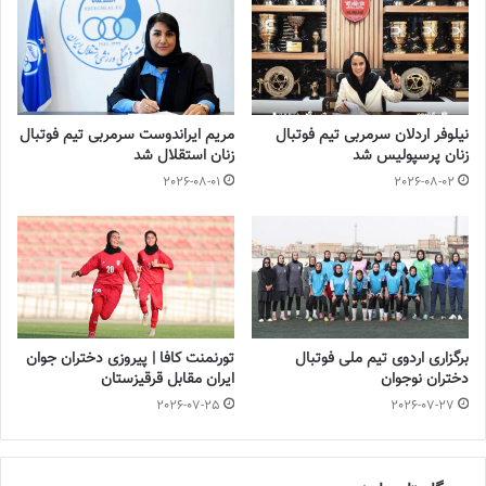
footballs.women@
◾️
برچسب ها
تیم ملی فوتبال
شادی مهینی
فدراسیون فوتبال
فوتبال بانوان
فوتبال زنان
نیلوفر اردلان سرمربی تیم فوتبال
مریم ایراندوست سرمربی تیم فوتبال
زنان پرسپولیس شد
زنان استقلال شد
2026-08-01
2026-08-02
برگزاری اردوی تیم ملی فوتبال
تورنمنت کافا | پیروزی دختران جوان
دختران نوجوان
ایران مقابل قرقیزستان
2026-07-25
2026-07-27