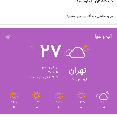
دیدگاهتان را بنویسید
برای نوشتن دیدگاه باید
وارد بشوید
.
آب و هوا
27
℃
تهران
31º - 27º
28%
3.9 کیلومتر/ساعت
ابرهای پراکنده
36
36
37
35
31
℃
℃
℃
℃
℃
ش
ی
د
س
چ