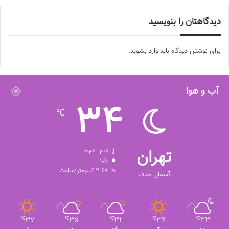
دیدگاهتان را بنویسید
برای نوشتن دیدگاه باید
وارد بشوید
.
آب و هوا
34
℃
تهران
34º - 31º
10%
2.68 کیلومتر/ساعت
آسمان صاف
37
35
31
34
33
℃
℃
℃
℃
℃
پ
ج
ش
ی
د