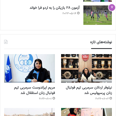
آزمون 28 بازیکن را به اردو فرا خواند
2023-05-14
نوشته‌های تازه
نیلوفر اردلان سرمربی تیم فوتبال
مریم ایراندوست سرمربی تیم
زنان پرسپولیس شد
فوتبال زنان استقلال شد
2026-08-01
2026-08-02