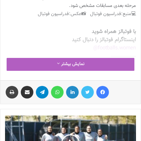
مرحله بعدی مسابقات مشخص شود.
💻منبع:فدراسیون فوتبال 📸عکس:فدراسیون فوتبال
با فوتبالز همراه شوید
اینستاگرام فوتبالز را دنبال کنید
footballs.women@
نمایش بیشتر
برچسب ها
تیم ملی فوتبال
روزنامه فوتبالز
فدراسیون فوتبال
فوتبال
فوتبال بانوان
فوتبال زنان
فیس بوک
توییتر
لینکدین
واتس آپ
تلگرام
اشتراک گذاری از طریق ایمیل
چاپ