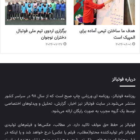
هدف ما ساختن تیمی آماده برای
برگزاری اردوی تیم ملی فوتبال
المپیک است
دختران نوجوان
2026-07-27
2026-08-01
درباره فوتبالز
روزنامه فوتبالز، روزنامه ای ورزشی چاپ صبح است که از سال ۹۸ در سراسر کشور
منتشر می‌شود.در سایت فوتبالز نیز اخبار، گزارش، تحلیل و ویدئوهای اختصاصی
توسط یک گروه مجرب به صورت رایگان ارائه می‌شود.
فوتبالز بر حفظ حق مولف تاکید دارد. در مطالب، عکس‌ها و فیلم‌های تولیدی
فوتبالز نام تولیدکننده محتوا(مطلب، فیلم یا عکس) درج خواهد شد و یا اینکه در
ذیل محتوا نام منبع خاصی ذکر نمی‌‎شود. درج نشدن منبع، نشان دهنده این است