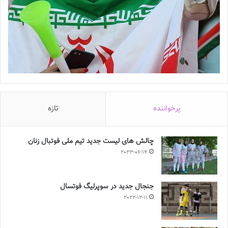
پرخواننده
تازه
چالش هاى ليست جدید تيم ملى فوتبال زنان
2023-06-14
جنجال جدید در سوپرلیگ فوتسال
2022-12-11