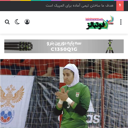
هدف ما ساختن تیمی آماده برای المپیک است
منو
ورود
تغییر
جس
پوسته
برا