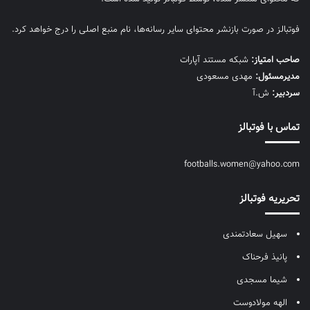
فوتبالز در صورت بازنشر محتوای سایر رسانه‌ها، نام منبع اصلی را درج خواهد کرد.
صاحب امتیاز:
شبکه مستند آپارات
مديرمسئول:
مهدی مسعودی
سردبیر:
ش.آ
تماس با فوتبالز
footballs.women@yahoo.com
تحریریه فوتبالز
سهیل سعادتمندی
پانیذ فرحناک
شیما مسجدی
الهه مولادوست