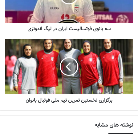
دارد.
دروازه‌بان تیم اتلتیکوی اسپانیا درخصوص برنامه‌اش بعد از پایان لیگ
اسپانیا و بازی در
تیم ملی
ایران عنوان کرد: در پایان
لیگ اسپانیا
به ایران
برمی‌گردم، اما از برنامه تیم ملی بی‌خبر هستم، قبلاً هم که اردو داشتند
سه بانوی فوتسالیست ایران در لیگ اندونزی
من به اردو دعوت نمی‌شدم و دلیلش را نمی‌دانم و پیگیر هم نبودم، چون
به‌دنبال برنامه تمرینی و مسابقات اسپانیا بودم. اگر به تیم ملی دعوت
شوم که در خدمت تیم خواهم بود و اگر دعوت نشوم هم مشکلی ندارم.
از برنامه‌های تیم ملی بی‌خبرم
📰 منبع :تسنیم 📸عکس :تسنیم
نوشته های مشابه
برگزاری نخستین تمرین تیم ملی فوتبال بانوان
جنجال جدید در سوپرلیگ فوتسال
2022-12-11
نوشته های مشابه
لیست تیم ملی فوتسال زنان اعلام شد