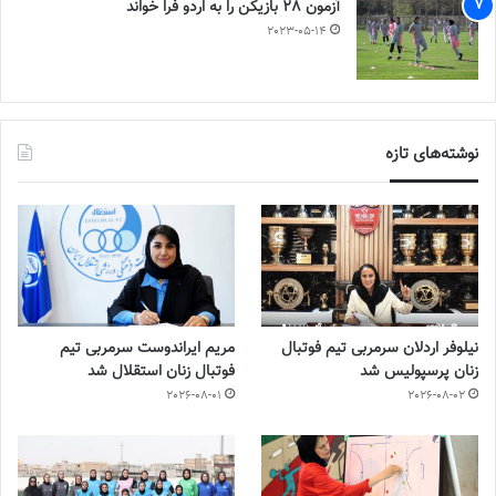
آزمون 28 بازیکن را به اردو فرا خواند
2023-05-14
نوشته‌های تازه
نیلوفر اردلان سرمربی تیم فوتبال
مریم ایراندوست سرمربی تیم
زنان پرسپولیس شد
فوتبال زنان استقلال شد
2026-08-01
2026-08-02