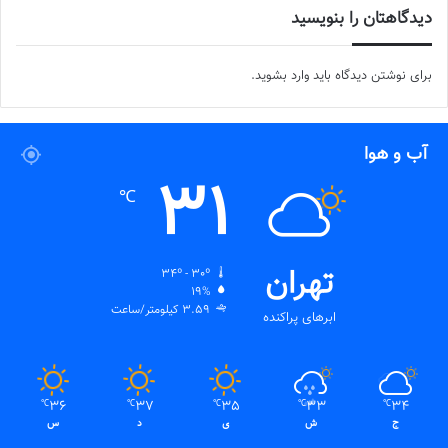
دیدگاهتان را بنویسید
برای نوشتن دیدگاه باید
وارد بشوید
.
آب و هوا
31
℃
تهران
34º - 30º
19%
3.59 کیلومتر/ساعت
ابرهای پراکنده
36
37
35
33
34
℃
℃
℃
℃
℃
ج
ش
ی
د
س