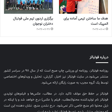
هدف ما ساختن تیمی آماده برای
برگزاری اردوی تیم ملی فوتبال
المپیک است
دختران نوجوان
2026-07-27
2026-08-01
درباره فوتبالز
روزنامه فوتبالز، روزنامه ای ورزشی چاپ صبح است که از سال ۹۸ در سراسر کشور
منتشر می‌شود.در سایت فوتبالز نیز اخبار، گزارش، تحلیل و ویدئوهای اختصاصی
توسط یک گروه مجرب به صورت رایگان ارائه می‌شود.
فوتبالز بر حفظ حق مولف تاکید دارد. در مطالب، عکس‌ها و فیلم‌های تولیدی
فوتبالز نام تولیدکننده محتوا(مطلب، فیلم یا عکس) درج خواهد شد و یا اینکه در
ذیل محتوا نام منبع خاصی ذکر نمی‌‎شود. درج نشدن منبع، نشان دهنده این است
که محتوای منتشر شده، توسط فوتبالز تولید شده است.