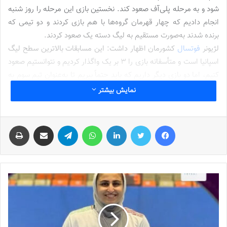
شود و به مرحله پلی‌آف صعود کند. نخستین بازی این مرحله را روز شنبه
انجام دادیم که چهار قهرمان گروه‌ها با هم بازی کردند و دو تیمی که
برنده شدند به‌صورت مستقیم به لیگ دسته یک صعود کردند.
لژیونر
فوتسال
کشورمان اظهار داشت: این مسابقات بالاترین سطح لیگ
اسپانیا است و متأسفانه بازی را 3 بر یک واگذار کردیم و نتوانستیم صعود
کنیم، اما دو بازی دیگر داریم که باید حتماً ببریم تا به‌عنوان تیم سوم به
لیگ دسته یک صعود کنیم.
نمایش بیشتر
لطف‌آبادی
به سطح بالای مسابقات لیگ اسپانیا و تأثیر تماشاگران بر روند
فیس بوک
توییتر
لینکدین
واتس آپ
تلگرام
اشتراک گذاری از طریق ایمیل
چاپ
بازی تیم اشاره و خاطرنشان کرد: سطح بازی‌های اسپانیا خیلی بالاست،
فشار زیادی بابت حضور تماشاگران به ما وارد و باعث شد بازی را واگذار
کنیم، سالن کاملاً پُر و فضای پرسروصدایی حاکم بود که باعث شد نتوانیم
از پس بازی بربیاییم.
وی پایین بودن سن بازیکنان تیم را دلیل شکست در مرحله پلی‌آف
دانست و افزود: میانگین سنی بازیکنان تیم ما 23 سال است و به‌دلیل
تجربه کم بازی را واگذار کردیم. امیدوارم در دو بازی بعدی برنده شویم و
صعود کنیم چون این تیم پتانسیل پیروزی و صعود به لیگ دسته یک را