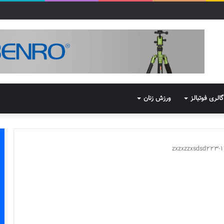
گالری فوتبالز
ورزش زنان
zxzxzzxsdsd223-1