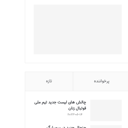
پرخواننده
تازه
چالش هاى ليست جدید تيم ملى
فوتبال زنان
2023-06-14
جنجال جدید در سوپرلیگ