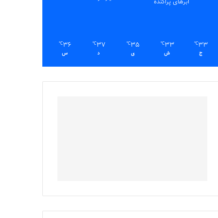
ابرهای پراکنده
36
37
35
33
33
℃
℃
℃
℃
℃
ج
ش
ی
د
س