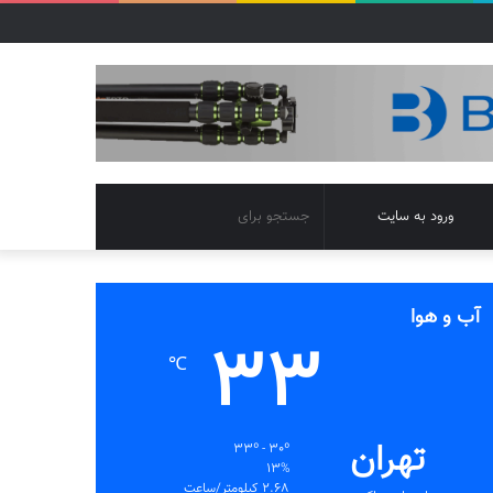
تغییر
جستجو
ورود به سایت
پوسته
برای
آب و هوا
33
℃
تهران
33º - 30º
13%
2.68 کیلومتر/ساعت