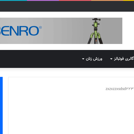
گالری فوتبالز
ورزش زنان
zxzxzzxsdsd223