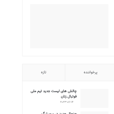
پرخواننده
تازه
چالش هاى ليست جدید تيم ملى
فوتبال زنان
2023-06-14
جنجال جدید در سوپرلیگ