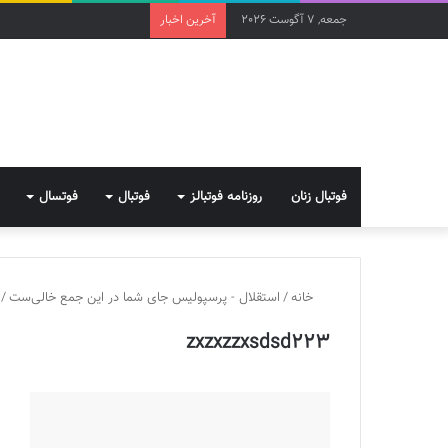
جمعه, 7 آگوست 2026
آخرین اخبار
فوتبال زنان
روزنامه فوتبالز
فوتبال
فوتسال
خانه
/
استقلال - پرسپولیس جای شما در این جمع خالی‌ست
/
zxzxzzxsdsd223