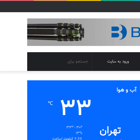
تغییر
جستجو
ورود به سایت
پوسته
برای
آب و هوا
33
℃
تهران
33º - 30º
13%
2.68 کیلومتر/ساعت