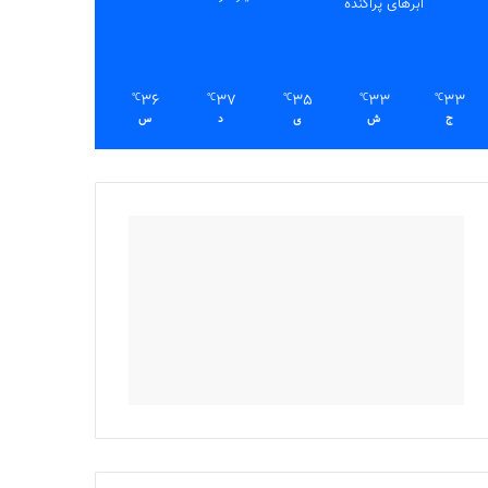
ابرهای پراکنده
36
37
35
33
33
℃
℃
℃
℃
℃
ج
ش
ی
د
س