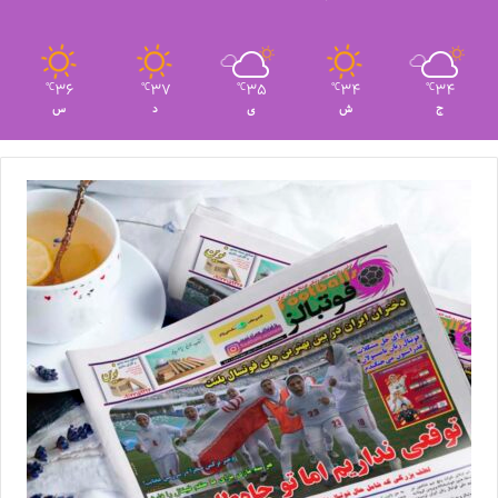
36
37
35
34
34
℃
℃
℃
℃
℃
ج
ش
ی
د
س