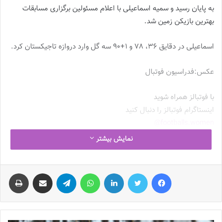
به پایان رسید و سمیه اسماعیلی با اعلام مسئولین برگزاری مسابقات
بهترین بازیکن زمین شد.
اسماعیلی در دقایق 36، 78 و 1+90 سه گل وارد دروازه تاجیکستان کرد.
عکس:فدراسیون فوتبال
با فوتبالز همراه شوید
اینستاگرام فوتبالز را دنبال کنید
footballs.women@
نمایش بیشتر
نوشته های مشابه
فیس بوک
توییتر
لینکدین
واتس آپ
تلگرام
اشتراک گذاری از طریق ایمیل
چاپ
چالش هاى ليست جدید تيم ملى فوتبال
زنان
2023-06-14