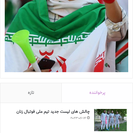
پرخواننده
تازه
چالش هاى ليست جدید تيم ملى فوتبال زنان
2023-06-14