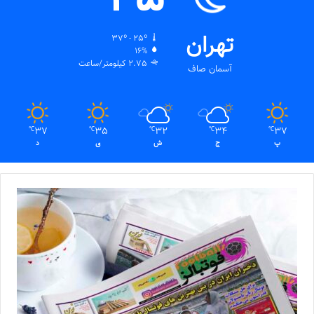
تهران
37º - 25º
16%
2.75 کیلومتر/ساعت
آسمان صاف
37
35
32
34
37
℃
℃
℃
℃
℃
پ
ج
ش
ی
د