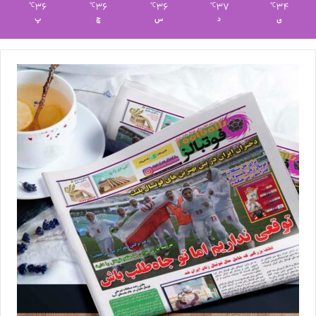
36
36
36
37
34
℃
℃
℃
℃
℃
ی
د
س
چ
پ