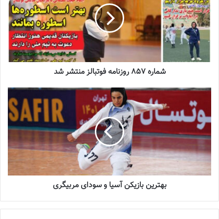
تازه‌ترین خبرها از درمان ۲ ملی‌پوش فوتبال
زنان
2023-12-24
دعوت آزمون از 30 بازیکن به اردوی تیم ملی
شماره 857 روزنامه فوتبالز منتشر شد
2023-03-21
آینده درخشانی در انتظار فوتبال بانوان است
2022-12-10
برچسب ها
روزنامه فوتبالز
فدراسیون فوتبال
فوتبال
فوتبال بانوان
فوتبال زنان
بهترین بازیکن آسیا و سودای مربیگری