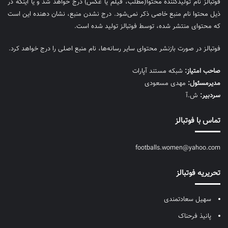
فوتبالز نام تولیدکننده محتوا(مطلب، فیلم یا عکس) درج خواهد شد و یا اینکه در
ذیل محتوا نام منبع خاصی ذکر نمی‌‎شود. درج نشدن منبع، نشان دهنده این است
که محتوای منتشر شده، توسط فوتبالز تولید شده است.
فوتبالز در صورت بازنشر محتوای سایر رسانه‌ها، نام منبع اصلی را درج خواهد کرد.
صاحب امتیاز:
شبکه مستند آپارات
مديرمسئول:
مهدی مسعودی
سردبیر:
ش.آ
تماس با فوتبالز
footballs.women@yahoo.com
تحریریه فوتبالز
سهیل سعادتمندی
پانیذ فرحناک