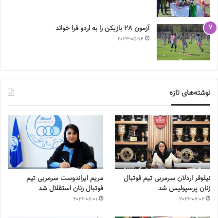
آزمون 28 بازیکن را به اردو فرا خواند
2023-05-14
نوشته‌های تازه
نیلوفر اردلان سرمربی تیم فوتبال
مریم ایراندوست سرمربی تیم
زنان پرسپولیس شد
فوتبال زنان استقلال شد
2026-08-01
2026-08-02