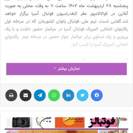
پنجشنبه 28 اردیبهشت ماه 1402 ساعت 11 به وقت محلی به صورت
آنلاین در کوالالامپور مقر کنفدراسیون فوتبال آسیا برگزار خواهد
شد.گفتنی است، تیم ملی فوتبال بانوان کشورمان که در مرحله اول
رقابتهای انتخابی المپیک فوتبال آسیا در میانمار حضور داشت و با یک
پیروزی و یک تساوی برابر میانمار جواز حضور در مرحله دوم رقابتهای
انتخابی المپیک آسیا را کسب کرد.
◾️منبع:فدراسیون فوتبال ◾️عکس :
فدراسیون فوتبال
نمایش بیشتر
◾️با فوتبالز همراه شوید ◾️
فوتبالز را در اینستاگرام دنبال
کنید
◾️
footballs.women@
فیس بوک
توییتر
لینکدین
واتس آپ
تلگرام
اشتراک گذاری از طریق ایمیل
چاپ
نوشته های مشابه
چالش هاى ليست جدید تيم ملى فوتبال
زنان
2023-06-14