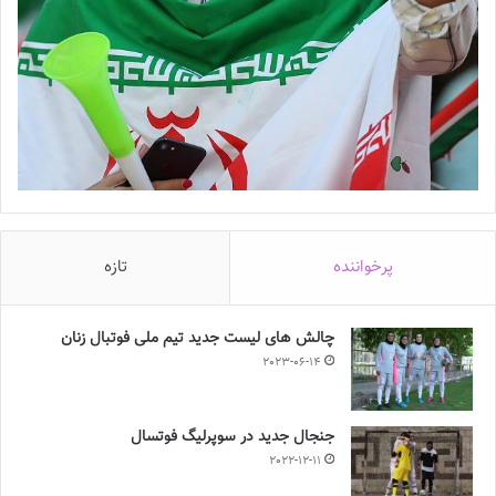
پرخواننده
تازه
چالش هاى ليست جدید تيم ملى فوتبال زنان
2023-06-14
جنجال جدید در سوپرلیگ فوتسال
2022-12-11