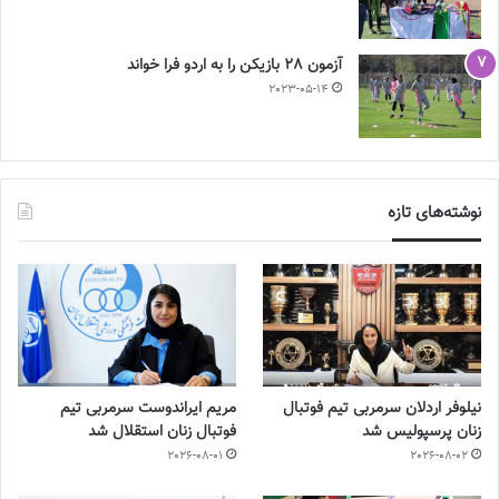
آزمون 28 بازیکن را به اردو فرا خواند
2023-05-14
نوشته‌های تازه
نیلوفر اردلان سرمربی تیم فوتبال
مریم ایراندوست سرمربی تیم
زنان پرسپولیس شد
فوتبال زنان استقلال شد
2026-08-01
2026-08-02