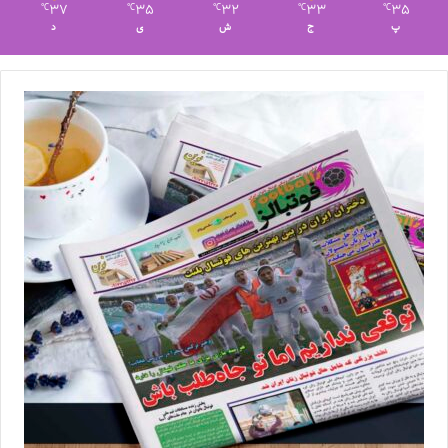
37
35
32
33
35
℃
℃
℃
℃
℃
پ
ج
ش
ی
د