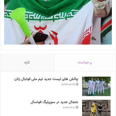
پرخواننده
تازه
چالش هاى ليست جدید تيم ملى فوتبال زنان
2023-06-14
جنجال جدید در سوپرلیگ فوتسال
2022-12-11