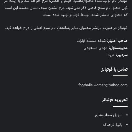
فوتبالز نام تولیدکننده محتوا(مطلب، فیلم یا عکس) درج خواهد شد و یا اینکه در
ذیل محتوا نام منبع خاصی ذکر نمی‌‎شود. درج نشدن منبع، نشان دهنده این است
که محتوای منتشر شده، توسط فوتبالز تولید شده است.
فوتبالز در صورت بازنشر محتوای سایر رسانه‌ها، نام منبع اصلی را درج خواهد کرد.
صاحب امتیاز:
شبکه مستند آپارات
مديرمسئول:
مهدی مسعودی
سردبیر:
ش.آ
تماس با فوتبالز
footballs.women@yahoo.com
تحریریه فوتبالز
سهیل سعادتمندی
پانیذ فرحناک