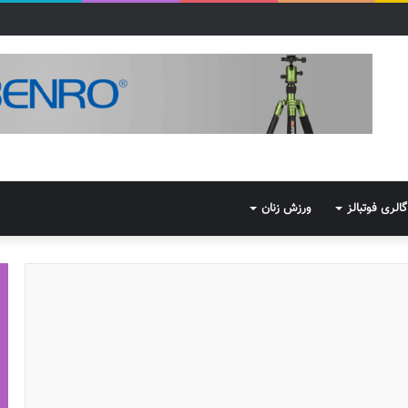
گالری فوتبالز
ورزش زنان