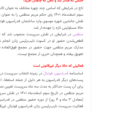
حکمی که صادر شد و گافی که جنجال آفرید!
تاج در شرایطی که اسامی چند چهره مختلف به عنوان کاند
سوم اسفندماه 1401 پای حکم مریم منظمی را
نقش جانشین شهره موسوی وارد ساختمان فدراسیون فوتبال 
حالا مسئولیتی تازه را عهده‌دار شد.
منظمی
قطعی‌شدن حضور او در کسوت نایب‌رئیس زنان انجام شو
مدارک مریم منظمی جهت حضور در مجمع فوق‌العاده با
تعویق بیفتد و همچنان خبری از مجمع نیست.
فعالیتی که حالا دیگر غیرقانونی است
اساسنامه
فدراسیون فوتبال
پست‌های دیگر فدراسیون به هر دلیل از جمله استعفا، ا
برای آن پست حداکثر به مدت سه ماه سرپرست تعیین نما
فعالیت سرپرست نایب‌رئیسی زنان فدراسیون فوتبال غیرقا
امضایی که فعلاً وجاهت قانونی ندارد!