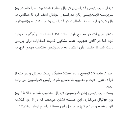
یدای نایب‌رئیسی فدراسیون فوتبال مطرح شده بود، سرانجام در روز
 به عنوان سرپرست نایب‌رئیسی زنان فدراسیون فوتبال امضا کرد تا منظمی در
شود و او با سابقه فعالیت در فدراسیون‌های کشتی و وزنه‌برداری
در شرایطی در نقش سرپرست منصوب شد که انتظار می‌رفت در مجمع فوق‌العاده 28 اسفندماه، رأی‌گیری درباره
د اما در گافی عجیب، عدم تشکیل کمیته انتخابات برای بررسی
عث شد تا جلسه رأی اعتماد به نایب‌رئیس منتخب مهدی تاج به
در زمینه انتخاب سرپرست در بند 8 ماده 67 توضیح داده است: «هرگاه پست دبیرکل و هر یک از
خراج، عزل، فوت و تعلیق، بلاتصدی شود، رئیس فدراسیون می‌تواند
ید».
مریم منظمی در تاریخ سوم اسفندماه 1401 در نقش سرپرست نایب‌رئیسی زنان فدراسیون فوتبال منصوب شد و حالا 95 روز
(معادل 3 ماه و 4 روز) از دوره حضور منظمی در فدراسیون فوتبال می‌گذرد. این مسئله نشان می‌دهد که در 4 روز گذشته
نونی شده و مهدی تاج برای حل این مسئله باید چاره‌ای بیندیشد.
/