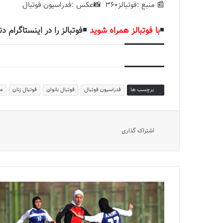
📰 منبع :فوتبالز360 📸عکس :فدراسیون فوتبال
◾️
با فوتبالز همراه شوید
◾️
فوتبالز را در اینستاگرام دن
برچسب ها
فدراسیون فوتبال
فوتبال بانوان
فوتبال زنان
مر
اشتراک گذاری