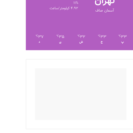
تهران
11%
4.92 کیلومتر/ساعت
آسمان صاف
37
35
32
33
33
℃
℃
℃
℃
℃
پ
ج
ش
ی
د