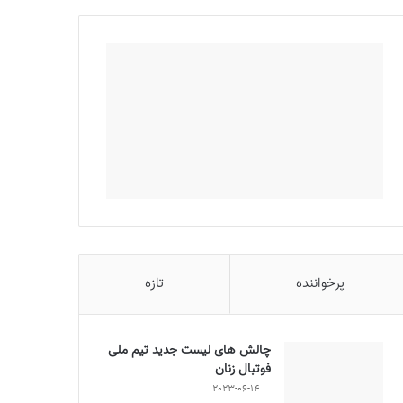
پرخواننده
تازه
چالش هاى ليست جدید تيم ملى
فوتبال زنان
2023-06-14