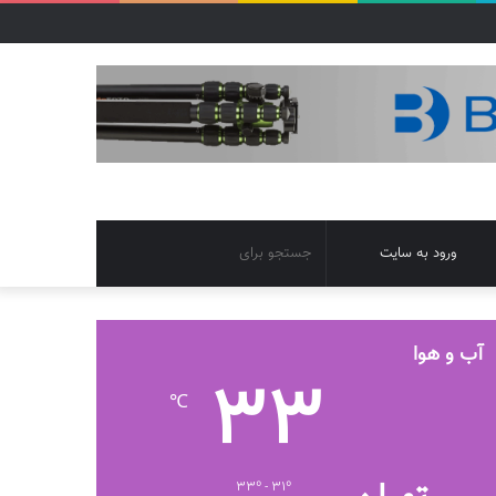
تغییر
جستجو
ورود به سایت
پوسته
برای
آب و هوا
33
℃
33º - 31º