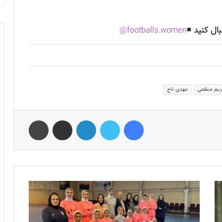
بال کنید
◾️
footballs.women@
یم منظمی
مهدی تاج
فیس بوک
توییتر
لینکدین
اشتراک گذاری از طریق ایمیل
چاپ