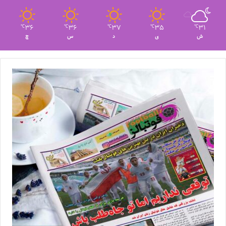
36
36
37
35
31
℃
℃
℃
℃
℃
ش
ی
د
س
چ