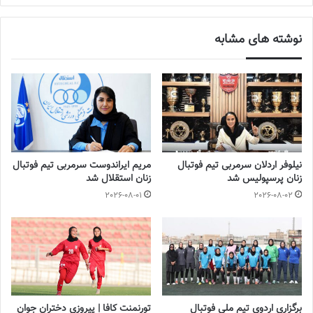
آینده درخشانی در انتظار فوتبال بانوان است
نوشته های مشابه
2022-12-10
با فوتبالز همراه شوید
اینستاگرام فوتبالز را دنبال کنید
footballs.women@
نیلوفر اردلان سرمربی تیم فوتبال
مریم ایراندوست سرمربی تیم فوتبال
زنان پرسپولیس شد
زنان استقلال شد
2026-08-01
2026-08-02
برگزاری اردوی تیم ملی فوتبال
تورنمنت کافا | پیروزی دختران جوان