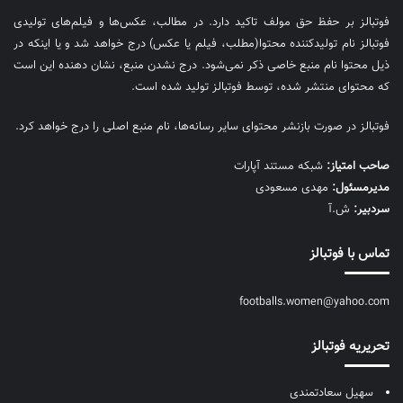
فوتبالز بر حفظ حق مولف تاکید دارد. در مطالب، عکس‌ها و فیلم‌های تولیدی
فوتبالز نام تولیدکننده محتوا(مطلب، فیلم یا عکس) درج خواهد شد و یا اینکه در
ذیل محتوا نام منبع خاصی ذکر نمی‌‎شود. درج نشدن منبع، نشان دهنده این است
که محتوای منتشر شده، توسط فوتبالز تولید شده است.
فوتبالز در صورت بازنشر محتوای سایر رسانه‌ها، نام منبع اصلی را درج خواهد کرد.
صاحب امتیاز:
شبکه مستند آپارات
مديرمسئول:
مهدی مسعودی
سردبیر:
ش.آ
تماس با فوتبالز
footballs.women@yahoo.com
تحریریه فوتبالز
سهیل سعادتمندی