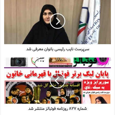
سرپرست نایب رئیس بانوان در پایان خاطر نشان کرد: برای موفقیت
بانوان از هیچ تلاشی دریغ نخواهیم کرد. امیدوارم مثل همیشه شاهد
اتفاقات خوبی در حوزه بانوان باشیم.
نوشته های مشابه
سرپرست نایب رئیسی بانوان معرفی شد
چالش هاى ليست جدید تيم ملى فوتبال
زنان
2023-06-14
تازه‌ترین خبرها از درمان ۲ ملی‌پوش فوتبال
زنان
2023-12-24
دعوت آزمون از 30 بازیکن به اردوی تیم ملی
2023-03-21
شماره 827 روزنامه فوتبالز منتشر شد