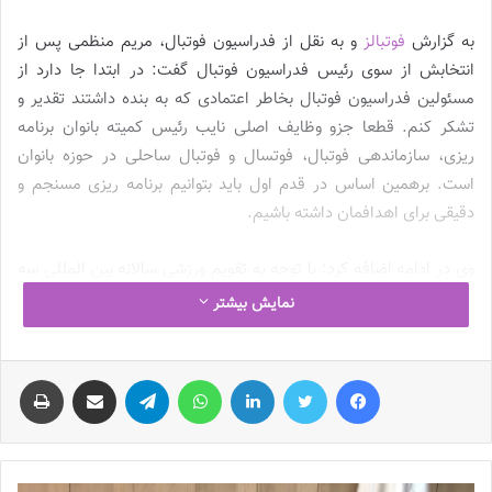
به گزارش
فوتبالز
و به نقل از فدراسیون فوتبال، مریم منظمی پس از
انتخابش از سوی رئیس فدراسیون فوتبال گفت: در ابتدا جا دارد از
مسئولین فدراسیون فوتبال بخاطر اعتمادی که به بنده داشتند تقدیر و
تشکر کنم. قطعا جزو وظایف اصلی نایب رئیس کمیته بانوان برنامه
ریزی، سازماندهی فوتبال، فوتسال و فوتبال ساحلی در حوزه بانوان
است. برهمین اساس در قدم اول باید بتوانیم برنامه ریزی مسنجم و
دقیقی برای اهدافمان داشته باشیم.
وی در ادامه اضافه کرد: با توجه به تقویم ورزشی سالانه بین المللی سه
رویداد مهم در فوتبال بانوان در رده های بزرگسال، جوانان و نوجوانان
نمایش بیشتر
داریم. تیم های ملی جوانان و نوجوانان خود را برای مرحله مقدماتی
قهرمانی آسیا آماده می کنند. همچنین تیم ملی فوتبال بزرگسال برای
فیس بوک
توییتر
لینکدین
واتس آپ
تلگرام
اشتراک گذاری از طریق ایمیل
چاپ
رقابتهای مقدماتی المپیک آماده می شوند. در همین راستا باید برنامه
ریزی دقیقی برای حضور پر قدرت این تیم ها در مسابقات بین المللی
داشته باشیم و کار جلو ببریم. همچنین در اردیبهشت ماه سال 1402
دوره مربیگری فوتسال بانوان را در پیش داریم.