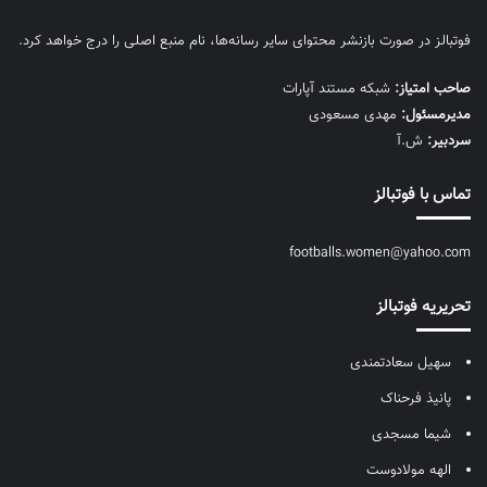
فوتبالز در صورت بازنشر محتوای سایر رسانه‌ها، نام منبع اصلی را درج خواهد کرد.
صاحب امتیاز:
شبکه مستند آپارات
مديرمسئول:
مهدی مسعودی
سردبیر:
ش.آ
تماس با فوتبالز
footballs.women@yahoo.com
تحریریه فوتبالز
سهیل سعادتمندی
پانیذ فرحناک
شیما مسجدی
الهه مولادوست