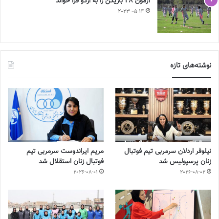
آزمون 28 بازیکن را به اردو فرا خواند
2023-05-14
نوشته‌های تازه
نیلوفر اردلان سرمربی تیم فوتبال
مریم ایراندوست سرمربی تیم
زنان پرسپولیس شد
فوتبال زنان استقلال شد
2026-08-01
2026-08-02