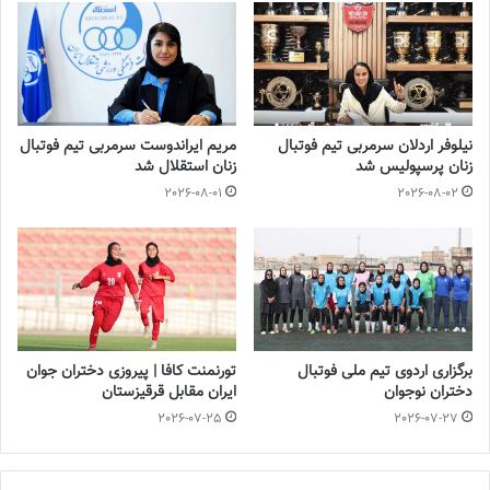
2022-12-10
و سرانجام اولین اردوی بین‌المللی در دوره جدید!
تیم ملی زنان ایران تا پیش از حضور در مسابقات دور دوم انتخابی
نیلوفر اردلان سرمربی تیم فوتبال
مریم ایراندوست سرمربی تیم فوتبال
المپیک 2024 پاریس، فرصت آن را دارد تا در دو پنجره فیفادی بازی‌های
زنان پرسپولیس شد
زنان استقلال شد
دوستانه برگزار کند. شاگردان آزمون در دور دوم باید با تیم‌های ملی
2026-08-01
2026-08-02
استرالیا، فییلپین و چین‌تاپیه رقابت کنند که هر 3 تیم جزو غول‌های آسیا
به شمار می‌روند و به لحاظ سطح فنی، اختلاف آن‌ها با فوتبال زنان ایران
مشهود است.
شاگردان آزمون امیدوار به برگزار شدن بازی دوستانه با رقیبی سرشناس
بودند که سرانجام امروز
فدراسیون فوتبال
اعلام کرد که در فیفادی ماه
برگزاری اردوی تیم ملی فوتبال
تورنمنت کافا | پیروزی دختران جوان
جولای قرار است دو بازی دوستانه انجام شود. فدراسیون فوتبال امروز در
دختران نوجوان
ایران مقابل قرقیزستان
خبری زمان برگزاری دیدار دوستانه دیدار با تیم ملی روسیه را رسماً اعلام
2026-07-25
2026-07-27
کرد که در توضیح این خبر آمده است: «دیدار اول 14 جولای (جمعه 23
تیر) در شهر کازان و بازی دوم 18 جولای (سه شنبه 27 تیر) در شهر مسکو