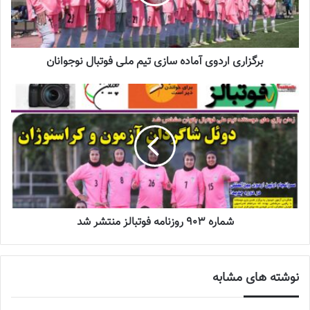
بود که در گزارشی اختصاصی، خبر بازی دوستانه با روسیه اعلام شد و
سایت فدراسیون فوتبال امروز به صورت رسمی این گزارش را تایید کرد.
نوشته های مشابه
برگزاری اردوی آماده سازی تیم ملی فوتبال نوجوانان
چالش هاى ليست جدید تيم ملى فوتبال
زنان
2023-06-14
تازه‌ترین خبرها از درمان ۲ ملی‌پوش فوتبال
زنان
2023-12-24
شماره 903 روزنامه فوتبالز منتشر شد
دعوت آزمون از 30 بازیکن به اردوی تیم ملی
2023-03-21
نوشته های مشابه
آینده درخشانی در انتظار فوتبال بانوان است