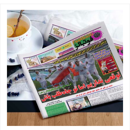
بلاروس و صربستان با حریف دیگری بازی دوستانه نداشته‌اند که این
مسئله می‌تواند روی کیفیت فنی شاگردان یوری کراسنوژان تاثیرگذار
باشد.
📰 منبع :فوتبال360 📸عکس :فدراسیون فوتبال
◾️
با فوتبالز همراه شوید
◾️فوتبالز را در اینستاگرام دنبال کنید
footballs.women@
◾️
برچسب ها
تیم ملی فوتبال
فدراسیون فوتبال
فوتبال
فوتبال بانوان
فوتبال زنان
مریم آزمون