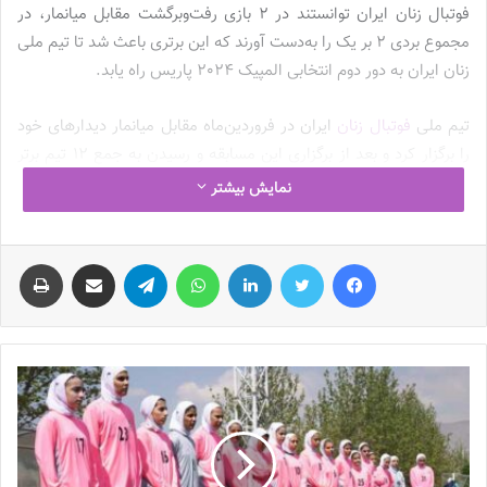
فوتبال زنان ایران توانستند در 2 بازی رفت‌وبرگشت مقابل میانمار، در
مجموع بردی 2 بر یک را به‌دست آورند که این برتری باعث شد تا تیم ملی
زنان ایران به دور دوم انتخابی المپیک 2024 پاریس راه یابد.
تیم ملی
فوتبال زنان
ایران در فروردین‌ماه مقابل میانمار دیدارهای خود
را برگزار کرد و بعد از برگزاری این مسابقه و رسیدن به جمع 12 تیم برتر
آسیا، چند نوبت اردوی آماده‌سازی در تهران پیگیری شد. روز گذشته هم
نمایش بیشتر
شاگردان آزمون در دیداری دوستانه مقابل تیم جوانان پیشتاز تهران قرار
گرفتند که بردی 9 گله برای تیم ملی فوتبال زنان به‌دست آمد اما آنچه
فیس بوک
توییتر
لینکدین
واتس آپ
تلگرام
اشتراک گذاری از طریق ایمیل
چاپ
واضح است اینکه این بازی دوستانه نمی‌تواند کمکی به شاگردان آزمون
کند و آن‌ها باید در بازی‌های مهم شرایط فنی خود را بیازمایند.
مریم آزمون
در نقش سرمربی تیم ملی فوتبال زنان ایران سعی داشته تا
در ماه‌های گذشته نسبت به عدم تعیین‌تکلیف برنامه تیم ملی تا زمان
شروع مسابقات دور دوم انتخابی المپیک، برای حفظ جایگاهی خود نسبت
به فرآیند انتخاب رقبای تدارکاتی سکوت کند و رصد اخبار نشان می‌دهد
که آزمون اعتراض نسبت به این شرایط نداشته است. حدود 40 روز قبل