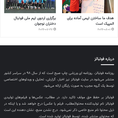
هدف ما ساختن تیمی آماده برای
برگزاری اردوی تیم ملی فوتبال
المپیک است
دختران نوجوان
2026-07-27
2026-08-01
درباره فوتبالز
روزنامه فوتبالز، روزنامه ای ورزشی چاپ صبح است که از سال ۹۸ در سراسر کشور
منتشر می‌شود.در سایت فوتبالز نیز اخبار، گزارش، تحلیل و ویدئوهای اختصاصی
توسط یک گروه مجرب به صورت رایگان ارائه می‌شود.
فوتبالز بر حفظ حق مولف تاکید دارد. در مطالب، عکس‌ها و فیلم‌های تولیدی
فوتبالز نام تولیدکننده محتوا(مطلب، فیلم یا عکس) درج خواهد شد و یا اینکه در
ذیل محتوا نام منبع خاصی ذکر نمی‌‎شود. درج نشدن منبع، نشان دهنده این است
که محتوای منتشر شده، توسط فوتبالز تولید شده است.