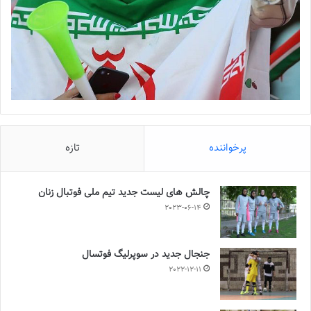
پرخواننده
تازه
چالش هاى ليست جدید تيم ملى فوتبال زنان
2023-06-14
جنجال جدید در سوپرلیگ فوتسال
2022-12-11