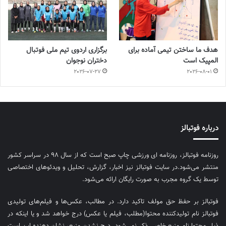
هدف ما ساختن تیمی آماده برای
برگزاری اردوی تیم ملی فوتبال
المپیک است
دختران نوجوان
2026-07-27
2026-08-01
درباره فوتبالز
روزنامه فوتبالز، روزنامه ای ورزشی چاپ صبح است که از سال ۹۸ در سراسر کشور
منتشر می‌شود.در سایت فوتبالز نیز اخبار، گزارش، تحلیل و ویدئوهای اختصاصی
توسط یک گروه مجرب به صورت رایگان ارائه می‌شود.
فوتبالز بر حفظ حق مولف تاکید دارد. در مطالب، عکس‌ها و فیلم‌های تولیدی
فوتبالز نام تولیدکننده محتوا(مطلب، فیلم یا عکس) درج خواهد شد و یا اینکه در
ذیل محتوا نام منبع خاصی ذکر نمی‌‎شود. درج نشدن منبع، نشان دهنده این است