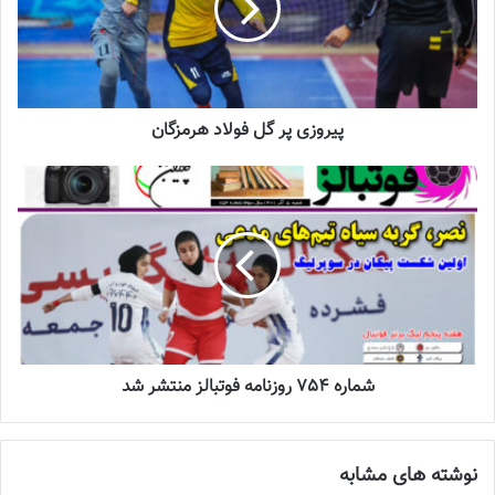
ادامه رایزکو موفق شد تا چهار بار دیگر دروازه پالایش را باز کند تا با این
نتیجه رایزکو در فاصله دو امتیازی پیکان در صدر جدول قرار بگیرند.
نوشته های مشابه
پیروزی پر گل فولاد هرمزگان
جنجال جدید در سوپرلیگ فوتسال
2022-12-11
لیست تیم ملی فوتسال زنان اعلام شد
2025-04-28
سرنوشت عجیب ستاره ایرانی در تورکال
شماره 754 روزنامه فوتبالز منتشر شد
2023-05-12
برگزاری اردوی انتخابی تیم ملی فوتسال
نوشته های مشابه
بانوان