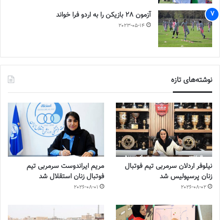
آزمون 28 بازیکن را به اردو فرا خواند
2023-05-14
نوشته‌های تازه
نیلوفر اردلان سرمربی تیم فوتبال
مریم ایراندوست سرمربی تیم
زنان پرسپولیس شد
فوتبال زنان استقلال شد
2026-08-01
2026-08-02