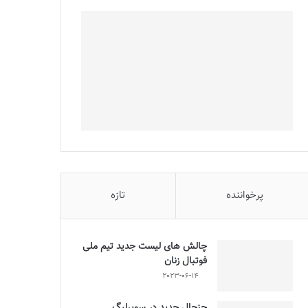
پرخواننده
تازه
چالش هاى ليست جدید تيم ملى
فوتبال زنان
2023-06-14
جنجال جدید در سوپرلیگ