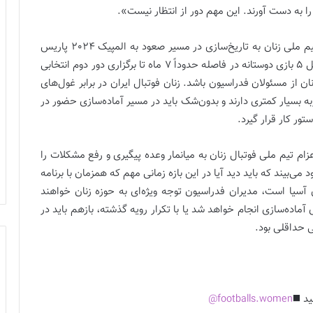
 را به دست آورند. این مهم دور از انتظار نیست».
مدیران فدراسیون فوتبال بدون‌شک برای نزدیک‌تر شدن تیم ملی زنان به تاریخ‌سازی در مسیر صعود به المپیک 2024 پاریس
مسئولیت خطیری را برعهده دارند و هماهنگی انجام حداقل 5 بازی دوستانه در فاصله حدوداً 7 ماه تا برگزاری دور دوم انتخابی
ن از مسئولان فدراسیون باشد. زنان فوتبال ایران در برابر غول‌های
ربه بسیار کمتری دارند و بدون‌شک باید در مسیر آماده‌سازی حضور در
م تیم ملی فوتبال زنان به میانمار وعده پیگیری و رفع مشکلات را
رصتی 7 ماهه را در مقابل خود می‌بیند که باید دید آیا در این بازه زمانی مهم که همزمان با برنامه
آسیا است، مدیران فدراسیون توجه ویژه‌ای به حوزه زنان خواهند
ماده‌سازی انجام خواهد شد یا با تکرار رویه گذشته، بازهم باید در
ی حداقلی بود.
ید ◼️
footballs.women@