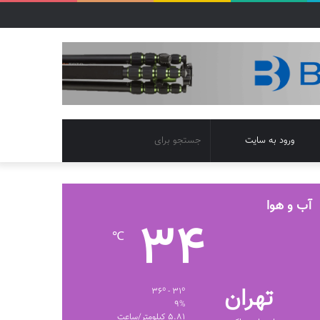
تغییر
جستجو
ورود به سایت
پوسته
برای
آب و هوا
34
℃
تهران
36º - 31º
9%
5.81 کیلومتر/ساعت