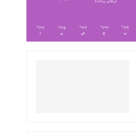
ابرهای پراکنده
37
35
32
33
36
℃
℃
℃
℃
℃
پ
ج
ش
ی
د