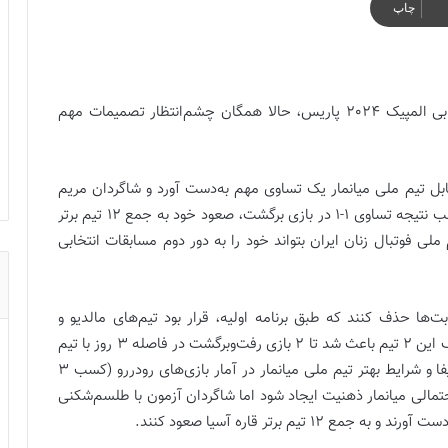
چاپ
با توجه به صعود تیم ملی فوتبال زنان به دور دوم انتخابی المپیک 2024 پاریس، حالا همگان چشم‌انتظار تصمیمات مهم
ابل تیم ملی میانمار یک تساوی مهم به‌دست آورد و شاگردان مریم
آزمون به لطف برتری یک‌گله در بازی رفت توانستند با کسب نتیجه تساوی 1-1 در بازی برگشت، صعود خود به جمع 12 تیم برتر
 ملی فوتبال زنان ایران بتواند خود را به دور دوم مسابقات انتخابی
بت‌ها حذف کنند که طبق برنامه اولیه، قرار بود تیم‌های مالدیو و
بنگلادش هم در گروه ایران حضور داشته باشند اما انصراف این 2 تیم باعث شد تا 2 بازی رفت‌وبرگشت در فاصله 3 روز با تیم
میانمار انجام شود. فاصله 24 پله‌ای 2 تیم در رنکینگ فیفا و شرایط بهتر تیم ملی میانمار در آمار بازی‌های رودررو (کسب 3
عود احتمالی میانمار ذهنیت ایجاد شود اما شاگردان آزمون با طلسم‌شکنی
م برتر قاره آسیا صعود کنند.