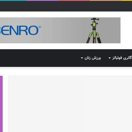
گالری فوتبالز
ورزش زنان