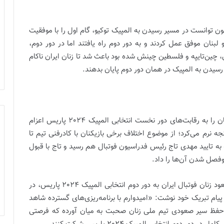
 هم با هدایت مریم آزمون توانست در مسیر رسیدن به المپیک توکیو، گام اول را با موفقیت
 لبنان موفق عمل کردند و به دور دوم راه یافتند اما در دور دوم،
، چین‌تایپه و فلسطین چینش شده بود باعث شد تا زنان ایران ناکام
رسیدن به المپیک در همان دور دوم پایان بدهند.
مدیران فدراسیون فوتبال در شرایطی تیم ملی فوتبال زنان را به رقابت‌های دور نخست انتخابی المپیک 2024 پاریس اعزام
 نرم می‌کرد؛ از موضوع اختلاف برخی بازیکنان با کادرفنی تیم تا
ه تایید مهدی تاج رئیس فدراسیون فوتبال هم رسید و تاج با قبول
وفصل شدن آن‌ها را داد.
مهدی تاج روز گذشته هم بلافاصله بعد از قطعی‌شدن صعود زنان فوتبال ایران به دور دوم انتخابی المپیک 2024 پاریس، در
یام تبریک خود نوشت: «امیدوارم با برنامه‌ریزی‌های گسترده شاهد
 حفظ سیر صعودی تیم ملی زنان صحبت به میان آورده که فرصتی