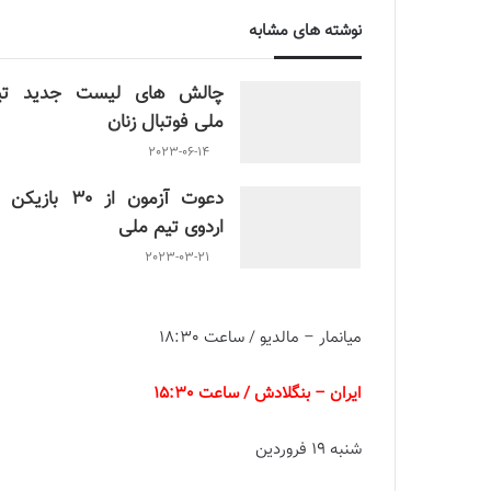
نوشته های مشابه
چالش هاى ليست جدید تي
ملى فوتبال زنان
2023-06-14
دعوت آزمون از 30 بازیک
اردوی تیم ملی
2023-03-21
میانمار – مالدیو / ساعت 18:30
ایران
–
بنگلادش / ساعت 15:30
شنبه 19 فروردین