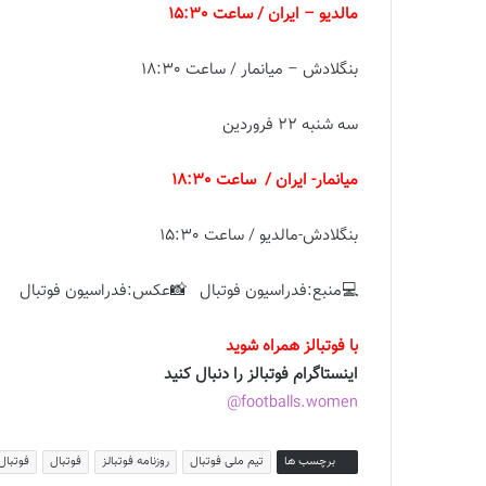
مالدیو
–
ایران / ساعت 15:30
بنگلادش – میانمار / ساعت 18:30
سه شنبه 22 فروردین
میانمار- ایران / ساعت 18:30
بنگلادش-مالدیو / ساعت 15:30
💻منبع:فدراسیون فوتبال 📸عکس:فدراسیون فوتبال
با فوتبالز همراه شوید
اینستاگرام فوتبالز را دنبال کنید
footballs.women@
برچسب ها
تیم ملی فوتبال
روزنامه فوتبالز
فوتبال
فوتبال 