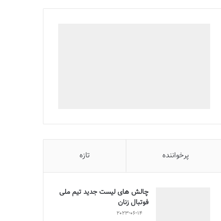
پرخواننده
تازه
چالش هاى ليست جدید تيم ملى
فوتبال زنان
2023-06-14