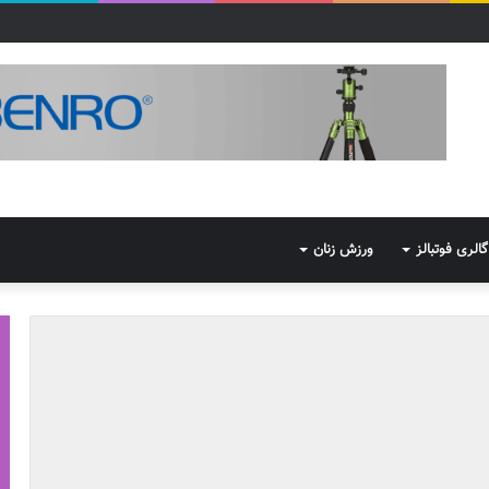
گالری فوتبالز
ورزش زنان