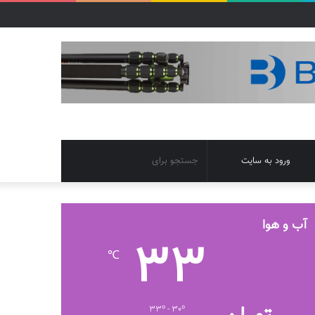
تغییر
جستجو
ورود به سایت
پوسته
برای
آب و هوا
33
℃
33º - 30º