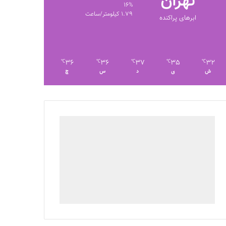
تهران
16%
1.79 کیلومتر/ساعت
ابرهای پراکنده
36
36
37
35
32
℃
℃
℃
℃
℃
ش
ی
د
س
چ