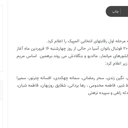
چاپ
مرحله اول رقابتهای انتخابی المپیک را اعلام کرد.
مرحله اول مسابقات انتخابی المپیک 2024 فوتبال بانوان آسیا در حالی از روز چهارشنبه 16 فروردین ماه آغاز
ورهای میانمار، مالدیو و بنگلادش می روند.برهمین اساس مریم
یر اعلام کرد:
ی، نگین زندی، سحر رمضانی، سمانه چهکندی، افسانه چترنور، سمیرا
 شیر، فاطمه مخدومی ، رها یزدانی، شقایق روزبهان، فاطمه شبان،
ثه زلفی و سپیده نزهتی