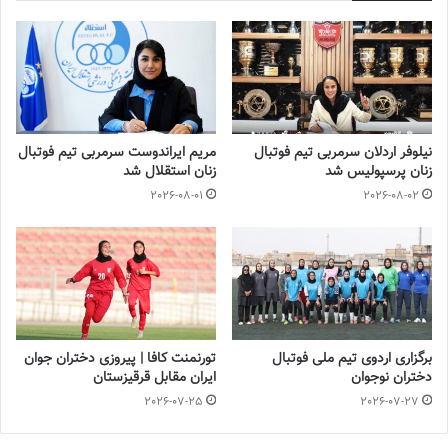
دبی شدند تا پس از توقفی تقریبا ۶ساعته در این شهر با پرواز ۳:۳۰
دقیقه بامداد راهی هانوی شوند.
لازم به توضیح است، تیم ملی فوتبال جوانان خود را برای حضور در
مرحله دوم رقابتهای قهرمانی زیر 20 سال دختران در گروه A با تیم های
استرالیا، ویتنام و لبنان همگروه هستند.
نیلوفر اردلان سرمربی تیم فوتبال
مریم ایراندوست سرمربی تیم فوتبال
آخرین اخبار فوتبال و فوتسال زنان ایران را در سایت روزنامه فوتبالز
زنان پرسپولیس شد
زنان استقلال شد
بخوانید.
2026-08-01
2026-08-02
◾️
با فوتبالز همراه شوید
◾️
فوتبالز را در اینستاگرام دنبال
کنید
◾️
footballs.women@
برچسب ها
تیم ملی فوتبال
فوتبال بانوان
فوتبال زنان
مریم جهان نجاتی
برگزاری اردوی تیم ملی فوتبال
تورنمنت کافا | پیروزی دختران جوان
دختران نوجوان
ایران مقابل قرقیزستان
2026-07-25
2026-07-27