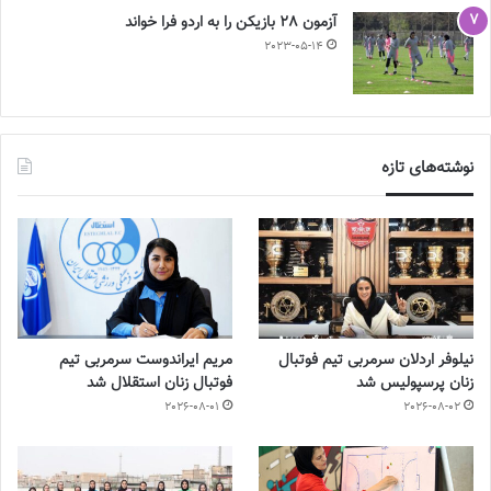
آزمون 28 بازیکن را به اردو فرا خواند
2023-05-14
نوشته‌های تازه
نیلوفر اردلان سرمربی تیم فوتبال
مریم ایراندوست سرمربی تیم
زنان پرسپولیس شد
فوتبال زنان استقلال شد
2026-08-01
2026-08-02