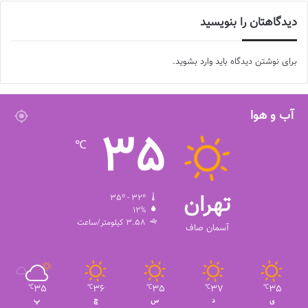
دیدگاهتان را بنویسید
برای نوشتن دیدگاه باید
وارد بشوید
.
آب و هوا
35
℃
تهران
35º - 32º
12%
3.58 کیلومتر/ساعت
آسمان صاف
35
36
35
37
35
℃
℃
℃
℃
℃
ی
د
س
چ
پ