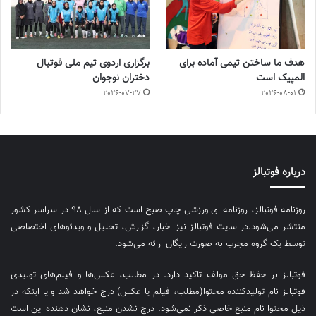
هدف ما ساختن تیمی آماده برای
برگزاری اردوی تیم ملی فوتبال
المپیک است
دختران نوجوان
2026-07-27
2026-08-01
درباره فوتبالز
روزنامه فوتبالز، روزنامه ای ورزشی چاپ صبح است که از سال ۹۸ در سراسر کشور
منتشر می‌شود.در سایت فوتبالز نیز اخبار، گزارش، تحلیل و ویدئوهای اختصاصی
توسط یک گروه مجرب به صورت رایگان ارائه می‌شود.
فوتبالز بر حفظ حق مولف تاکید دارد. در مطالب، عکس‌ها و فیلم‌های تولیدی
فوتبالز نام تولیدکننده محتوا(مطلب، فیلم یا عکس) درج خواهد شد و یا اینکه در
ذیل محتوا نام منبع خاصی ذکر نمی‌‎شود. درج نشدن منبع، نشان دهنده این است