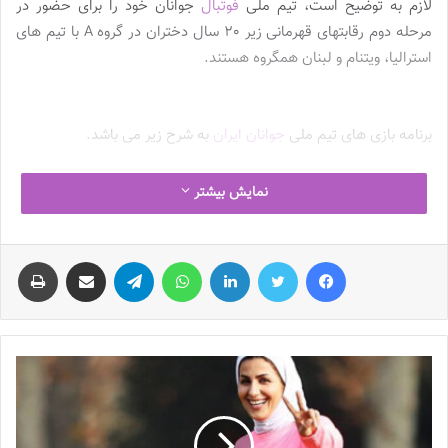
لازم به توضیح است، تیم ملی
فوتبال
جوانان خود را برای حضور در
مرحله دوم رقابتهای قهرمانی زیر 20 سال دختران در گروه A با تیم های
استرالیا، ویتنام و لبنان همگروه هستند.
/بانوان جوانان ایران عازم ویتنام
شدند
برنامه بازی های تیم ملی
جوانان ایران
به شرح زیر می باشد.
شنبه 13 خرداد ماه
نمایش بیشتر
ویتنام- ایران- ساعت 19:00 به وقت محلی
دوشنبه 15 خرداد ماه
فیس بوک
توییتر
لینکدین
واتس آپ
تلگرام
اشتراک گذاری از طریق ایمیل
چاپ
ایران- استرالیا- ساعت19:00 به وقت محلی
چهارشنبه 17 خرداد ماه
ایران- لبنان- ساعت 16:00 به وقت محلی
نوشته های مشابه
چالش هاى ليست جدید تيم ملى فوتبال