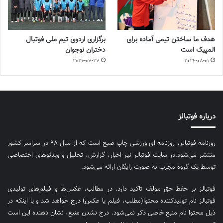
هدف ما ساختن تیمی آماده برای
برگزاری اردوی تیم ملی فوتبال
المپیک است
دختران نوجوان
2026-07-27
2026-08-01
درباره فوتبالز
روزنامه فوتبالز، روزنامه ای ورزشی چاپ صبح است که از سال ۹۸ در سراسر کشور
منتشر می‌شود.در سایت فوتبالز نیز اخبار، گزارش، تحلیل و ویدئوهای اختصاصی
توسط یک گروه مجرب به صورت رایگان ارائه می‌شود.
فوتبالز بر حفظ حق مولف تاکید دارد. در مطالب، عکس‌ها و فیلم‌های تولیدی
فوتبالز نام تولیدکننده محتوا(مطلب، فیلم یا عکس) درج خواهد شد و یا اینکه در
ذیل محتوا نام منبع خاصی ذکر نمی‌‎شود. درج نشدن منبع، نشان دهنده این است