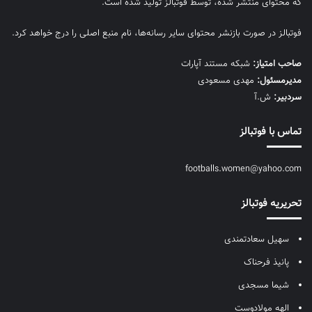
که محتوای منتشر شده، توسط فوتبالز تولید شده است.
فوتبالز در صورت بازنشر محتوای سایر رسانه‌ها، نام منبع اصلی را درج خواهد کرد.
صاحب امتیاز:
شبکه مستند آپارات
مديرمسئول:
مهدی مسعودی
سردبیر:
ش.آ
تماس با فوتبالز
footballs.women@yahoo.com
تحریریه فوتبالز
سهیل سعادتمندی
پانیذ فرحناک
شیما مسجدی
الهه مولادوست