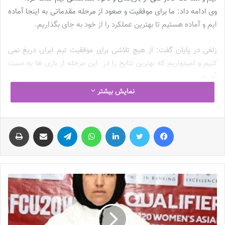
وی ادامه داد: ما برای موفقیت و صعود از مرحله مقدماتی به اینجا آماده
ایم و آماده هستیم تا بهترین عملکرد را از خود به جای بگذاریم.
زلفی در پایان گفت: از هیچ تلاشی برای موفقیت تیم ایران دریغ نمی
کنیم و امیدواریم که بهترین نتایج را در این مرحله از بازی ها به دست
آوریم.
نمایش بیشتر
عکس : فدراسیون فوتبال
فیس بوک
توییتر
لینکدین
واتس آپ
تلگرام
اشتراک گذاری از طریق ایمیل
چاپ
با فوتبالز همراه شوید
اینستاگرام فوتبالز را دنبال کنید
footballs.women@
نوشته های مشابه
چالش هاى ليست جدید تيم ملى فوتبال
زنان