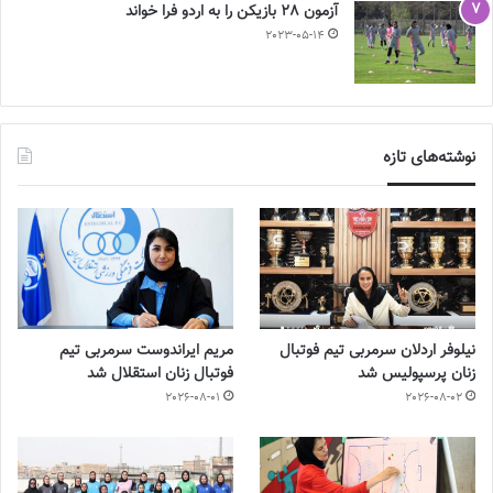
آزمون 28 بازیکن را به اردو فرا خواند
2023-05-14
نوشته‌های تازه
نیلوفر اردلان سرمربی تیم فوتبال
مریم ایراندوست سرمربی تیم
زنان پرسپولیس شد
فوتبال زنان استقلال شد
2026-08-01
2026-08-02