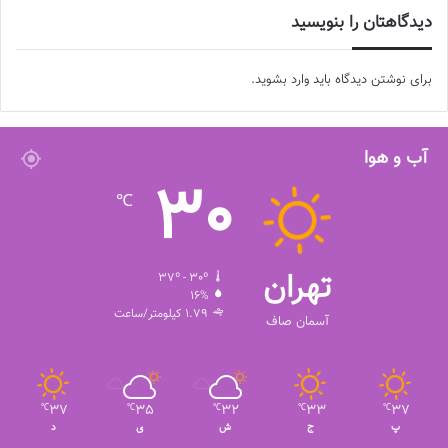
دیدگاهتان را بنویسید
برای نوشتن دیدگاه باید
وارد بشوید
.
آب و هوا
30
℃
تهران
37º - 30º
16%
1.79 کیلومتر/ساعت
آسمان صاف
37
35
32
33
37
℃
℃
℃
℃
℃
پ
ج
ش
ی
د