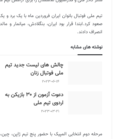
شکر کادر فنی و فدراسیون تلاششان را برای آرامش تیم می
صعود کرد.ابتدا قرار بود ایران، بنگلادش، میانمار و ما
انصراف دادند.
نوشته های مشابه
چالش هاى ليست جدید تيم
ملى فوتبال زنان
2023-06-14
دعوت آزمون از 30 بازیکن به
اردوی تیم ملی
2023-03-21
مرحله دوم انتخابی المپیک با حضور پنج تیم ژاپن، چین، 