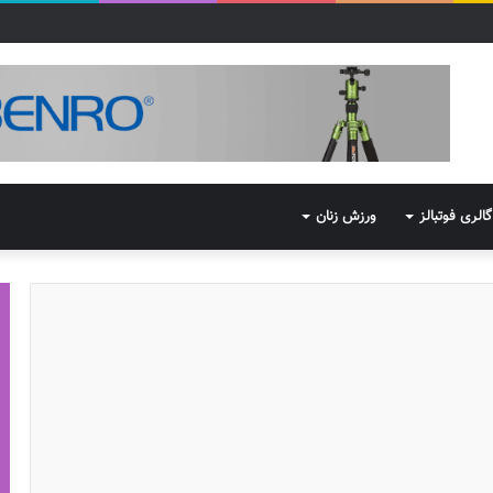
گالری فوتبالز
ورزش زنان