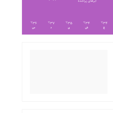
ابرهای پراکنده
36
37
35
34
34
℃
℃
℃
℃
℃
ج
ش
ی
د
س