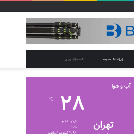
تغییر
جستجو
ورود به سایت
پوسته
برای
آب و هوا
28
℃
تهران
34º - 28º
26%
2.68 کیلومتر/ساعت