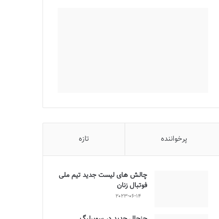
پرخواننده
تازه
چالش هاى ليست جدید تيم ملى
فوتبال زنان
2023-06-14
جنجال جدید در سوپرلیگ