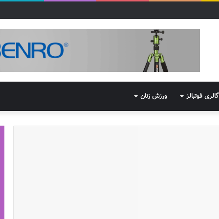
گالری فوتبالز
ورزش زنان