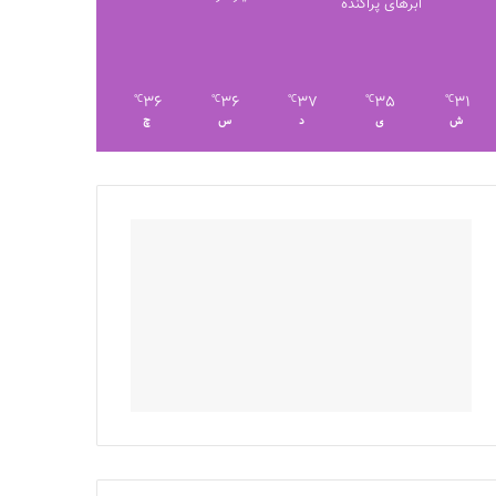
ابرهای پراکنده
36
36
37
35
31
℃
℃
℃
℃
℃
ش
ی
د
س
چ