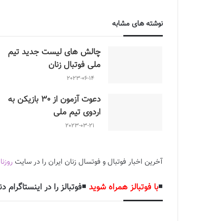
نوشته های مشابه
چالش هاى ليست جدید تيم
ملى فوتبال زنان
2023-06-14
دعوت آزمون از 30 بازیکن به
اردوی تیم ملی
2023-03-21
آخرین اخبار فوتبال و فوتسال زنان ایران را در سایت
روزنا
◾️
با فوتبالز همراه شوید
◾️
فوتبالز را در اینستاگرام دن