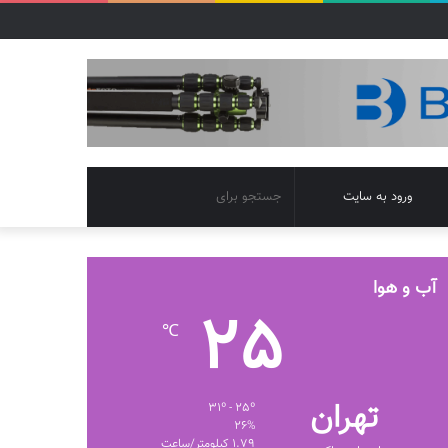
تغییر
جستجو
ورود به سایت
پوسته
برای
آب و هوا
25
℃
تهران
31º - 25º
26%
1.79 کیلومتر/ساعت