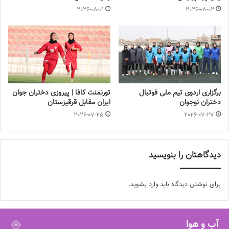
تازه‌ترین خبرها از درمان ۲ ملی‌پوش فوتبال
2026-08-01
2026-08-02
زنان
2023-12-24
دعوت آزمون از 30 بازیکن به اردوی تیم ملی
2023-03-21
برگزاری اردوی تیم ملی فوتبال
تورنمنت کافا | پیروزی دختران جوان
دختران نوجوان
ایران مقابل قرقیزستان
آینده درخشانی در انتظار فوتبال بانوان است
2026-07-25
2026-07-27
2022-12-10
دیدگاهتان را بنویسید
برای نوشتن دیدگاه باید
وارد بشوید
.
آب و هوا