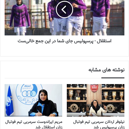
جدول قرار دارند و همیشه رقبای اصلی یکدیگر برای کسب قهرمانی
بوده‌اند، در نیمه نخست این بازی، شهرداری سیرجان عملکرد خوبی
داشت و پس از حملات پُر تکرار سر انجام در دقیقه ۳۳ با ضربه‌ی زیبای
شبنم بهشت دروازه‌ی خاتون را باز کردند، در ادامه نیز سیرجانی‌ها
موقعیت‌هایی داشتند که از آن استفاده نکردند.
استقلال - پرسپولیس جای شما در این جمع خالی‌ست
اما در شروع نیمه دوم روند بازی تغییر کرده و این خاتونی‌ها بودند که به
بازی مسلط شدند و سرانجام مزد این تسلط را در دقیقه ۷۷ گرفتند.
زهرا قنبری خانم گل فصل گذشته‌ی لیگ برتر موفق شد در ریباند توپی
که به تیر دروازه اصابت کرده بود، این توپ را وارد دروازه کند تا یک گل
نوشته های مشابه
بسیار حساس را به ثمر رسانده باشد.
نوشته های مشابه
چالش هاى ليست جدید تيم ملى فوتبال
زنان
نیلوفر اردلان سرمربی تیم فوتبال
مریم ایراندوست سرمربی تیم فوتبال
2023-06-14
زنان پرسپولیس شد
زنان استقلال شد