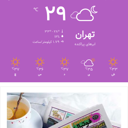
29
℃
تهران
33º - 28º
16%
1.79 کیلومتر/ساعت
ابرهای پراکنده
37
36
37
35
33
℃
℃
℃
℃
℃
ش
ی
د
س
چ