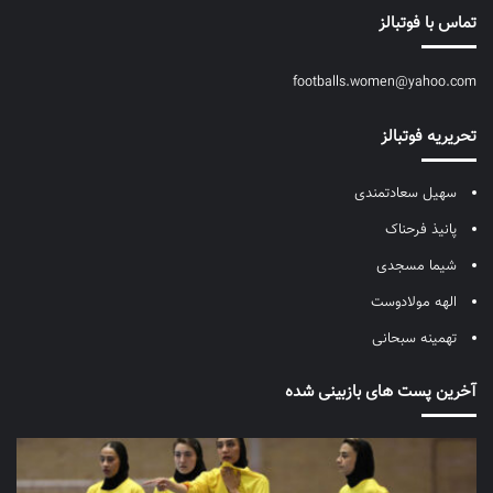
تماس با فوتبالز
footballs.women@yahoo.com
تحریریه فوتبالز
سهیل سعادتمندی
پانیذ فرحناک
شیما مسجدی
الهه مولادوست
تهمینه سبحانی
آخرین پست های بازبینی شده