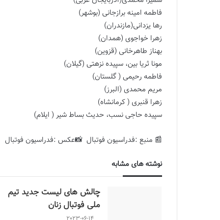
سمیرا محمدی(آذربایجان غربی)
فاطمه امینه برازجانی (بوشهر)
رها یزدانی(مازندران)
زهرا خواجوی (همدان)
بهناز طاهرخانی (قزوین)
مونا ثریا بین، سپیده نزهتی (گیلان)
فاطمه رحیمی ( گلستان)
مریم محمدی (البرز)
زهرا قنبری ( کرمانشاه)
سپیده حاجی نسب، حدیث بساط شیر ( ایلام)
📰 منبع :فدراسیون فوتبال 📸عکس :فدراسیون فوتبال
نوشته های مشابه
چالش هاى ليست جدید تيم
ملى فوتبال زنان
2023-06-14