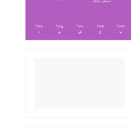
آسمان صاف
37
35
31
34
33
℃
℃
℃
℃
℃
پ
ج
ش
ی
د