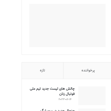
پرخواننده
تازه
چالش هاى ليست جدید تيم ملى
فوتبال زنان
2023-06-14
جنجال جدید در سوپرلیگ