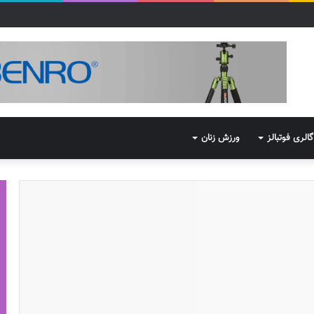
گالری فوتبالز
ورزش زنان