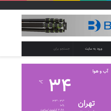
تغییر
جستجو
ورود به سایت
پوسته
برای
آب و هوا
34
℃
تهران
34º - 31º
10%
2.68 کیلومتر/ساعت