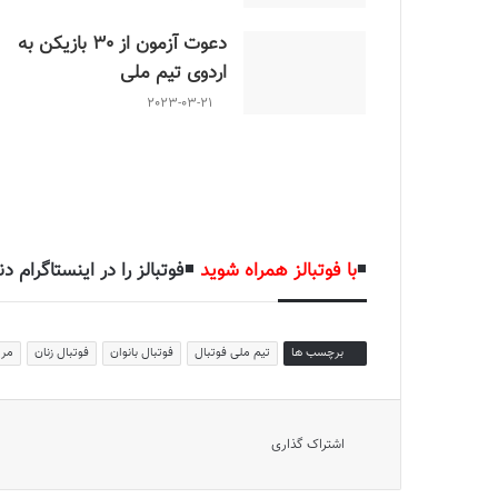
دعوت آزمون از 30 بازیکن به
اردوی تیم ملی
2023-03-21
به گزارش
فوتبالز
شود که مریم آزمون، سرمربی
تیم ملی فوتبال
اسامی بازیک
◾️
با فوتبالز همراه شوید
◾️
فوتبالز را در اینستاگرام دن
برچسب ها
تیم ملی فوتبال
فوتبال بانوان
فوتبال زنان
مری
اشتراک گذاری