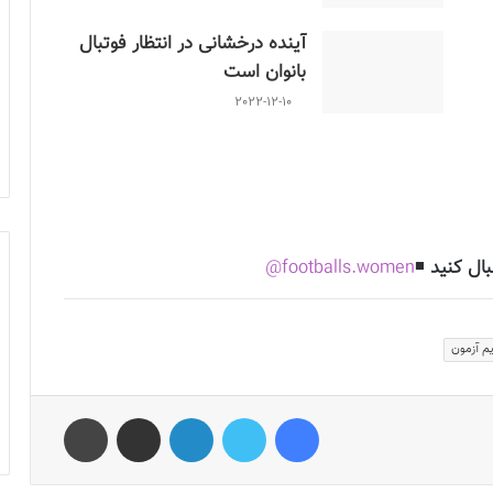
آینده درخشانی در انتظار فوتبال
بانوان است
2022-12-10
اردوی تدارکاتی تیم ملی فوتبال بزرگسال بانوان از تاریخ 21 تا 28 خرداد ماه در مرکز ملی فوتبال برگزار می
نان دعوت شده به اردوی تداکاتی را به شرح زیر اعلام کرد:
بال کنید
◾️
footballs.women@
م آزمون
فیس بوک
توییتر
لینکدین
اشتراک گذاری از طریق ایمیل
چاپ