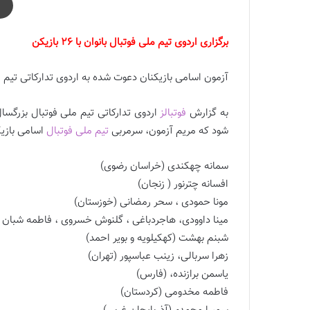
برگزاری اردوی تیم ملی فوتبال بانوان با 26 بازیکن
آزمون اسامی بازیکنان دعوت شده به اردوی تدارکاتی تیم ملی
به گزارش
فوتبالز
شود که مریم آزمون، سرمربی
تیم ملی فوتبال
اسامی بازیک
سمانه چهکندی (خراسان رضوی)
افسانه چترنور ( زنجان)
/برگزاری اردوی تیم ملی فوتبال بانوان با 26
مونا حمودی ، سحر رمضانی (خوزستان)
مینا داوودی، هاجردباغی ، گلنوش خسروی ، فاطمه شبان ، 
شبنم بهشت (کهکیلویه و بویر احمد)
زهرا سربالی، زینب عباسپور (تهران)
یاسمن برازنده، (فارس)
فاطمه مخدومی (کردستان)