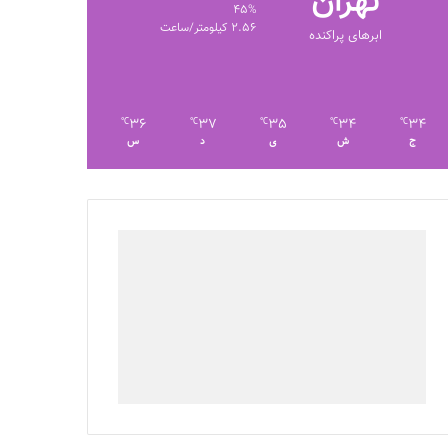
تهران
45%
2.56 کیلومتر/ساعت
ابرهای پراکنده
36
37
35
34
34
℃
℃
℃
℃
℃
ج
ش
ی
د
س