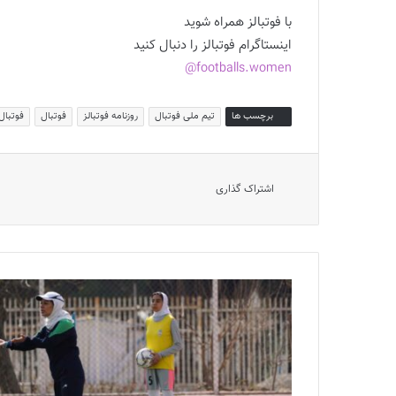
با فوتبالز همراه شوید
اینستاگرام فوتبالز را دنبال کنید
footballs.women@
برچسب ها
تیم ملی فوتبال
روزنامه فوتبالز
فوتبال
فوتبال 
اشتراک گذاری