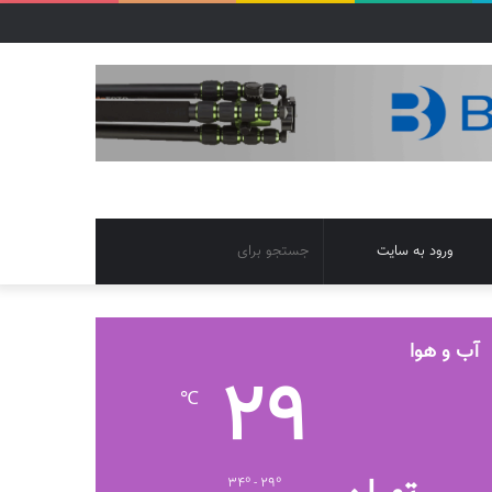
تغییر
جستجو
ورود به سایت
پوسته
برای
آب و هوا
29
℃
34º - 29º