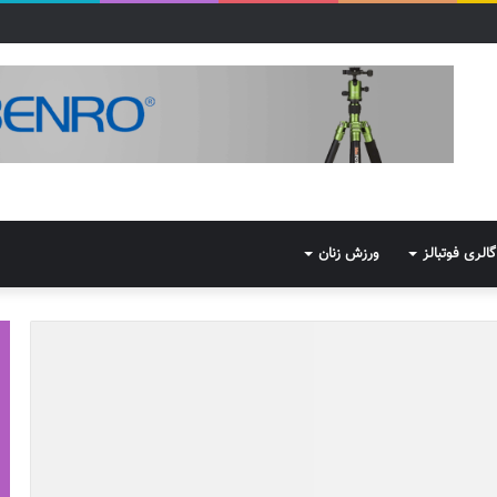
گالری فوتبالز
ورزش زنان