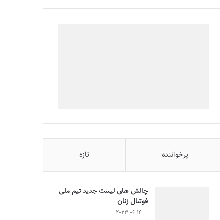
پرخواننده
تازه
چالش هاى ليست جدید تيم ملى
فوتبال زنان
2023-06-14