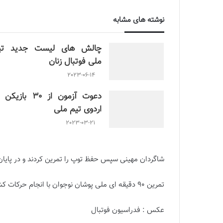
نوشته های مشابه
چالش هاى ليست جدید تي
ملى فوتبال زنان
2023-06-14
دعوت آزمون از 30 بازیک
اردوی تیم ملی
2023-03-21
شاگردان مهینی سپس حفظ توپ را تمرین کردند و در پایان ف
تمرین 90 دقیقه ای ملی پوشان نوجوان با انجام حرکات کششی به پایان رسید.
عکس : فدراسیون فوتبال