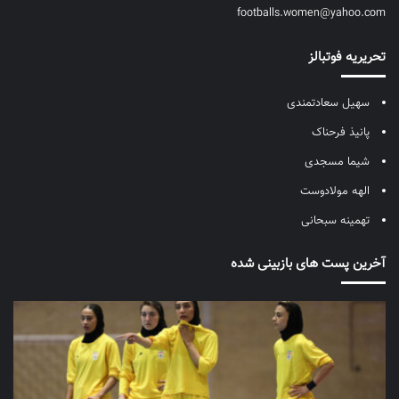
footballs.women@yahoo.com
تحریریه فوتبالز
سهیل سعادتمندی
پانیذ فرحناک
شیما مسجدی
الهه مولادوست
تهمینه سبحانی
آخرین پست های بازبینی شده