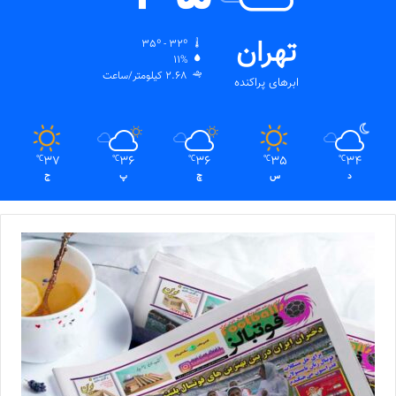
تهران
35º - 32º
11%
2.68 کیلومتر/ساعت
ابرهای پراکنده
37
36
36
35
34
℃
℃
℃
℃
℃
د
س
چ
پ
ج