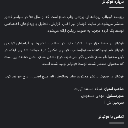
درباره فوتبالز
روزنامه فوتبالز، روزنامه ای ورزشی چاپ صبح است که از سال ۹۸ در سراسر کشور
منتشر می‌شود.در سایت فوتبالز نیز اخبار، گزارش، تحلیل و ویدئوهای اختصاصی
توسط یک گروه مجرب به صورت رایگان ارائه می‌شود.
فوتبالز بر حفظ حق مولف تاکید دارد. در مطالب، عکس‌ها و فیلم‌های تولیدی
فوتبالز نام تولیدکننده محتوا(مطلب، فیلم یا عکس) درج خواهد شد و یا اینکه در
ذیل محتوا نام منبع خاصی ذکر نمی‌‎شود. درج نشدن منبع، نشان دهنده این است
که محتوای منتشر شده، توسط فوتبالز تولید شده است.
فوتبالز در صورت بازنشر محتوای سایر رسانه‌ها، نام منبع اصلی را درج خواهد کرد.
صاحب امتیاز:
شبکه مستند آپارات
مديرمسئول:
مهدی مسعودی
سردبیر:
ش.آ
تماس با فوتبالز