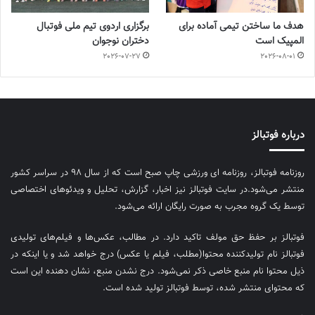
هدف ما ساختن تیمی آماده برای
برگزاری اردوی تیم ملی فوتبال
المپیک است
دختران نوجوان
2026-07-27
2026-08-01
درباره فوتبالز
روزنامه فوتبالز، روزنامه ای ورزشی چاپ صبح است که از سال ۹۸ در سراسر کشور
منتشر می‌شود.در سایت فوتبالز نیز اخبار، گزارش، تحلیل و ویدئوهای اختصاصی
توسط یک گروه مجرب به صورت رایگان ارائه می‌شود.
فوتبالز بر حفظ حق مولف تاکید دارد. در مطالب، عکس‌ها و فیلم‌های تولیدی
فوتبالز نام تولیدکننده محتوا(مطلب، فیلم یا عکس) درج خواهد شد و یا اینکه در
ذیل محتوا نام منبع خاصی ذکر نمی‌‎شود. درج نشدن منبع، نشان دهنده این است
که محتوای منتشر شده، توسط فوتبالز تولید شده است.