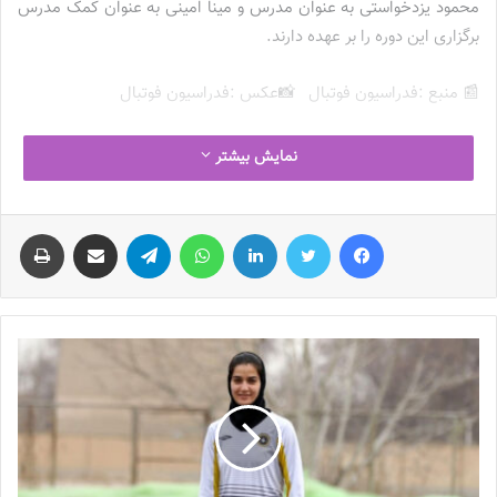
محمود یزدخواستی به عنوان مدرس و مینا امینی به عنوان کمک مدرس
برگزاری این دوره را بر عهده دارند.
📰 منبع :فدراسیون فوتبال 📸عکس :فدراسیون فوتبال
در این دوره چند بازیکن ملی پوش و شاغل در لیگ برتر فوتبال
نمایش بیشتر
بانوان کشور حاضر هستند.
فیس بوک
توییتر
لینکدین
واتس آپ
تلگرام
اشتراک گذاری از طریق ایمیل
چاپ
محمود یزدخواستی به عنوان مدرس و مینا امینی به عنوان کمک مدرس
برگزاری این دوره را بر عهده دارند.
نوشته های مشابه
چالش هاى ليست جدید تيم ملى فوتبال
زنان
2023-06-14