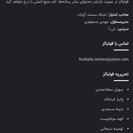
فوتبالز در صورت بازنشر محتوای سایر رسانه‌ها، نام منبع اصلی را درج خواهد کرد.
صاحب امتیاز:
شبکه مستند آپارات
مديرمسئول:
مهدی مسعودی
سردبیر:
ش.آ
تماس با فوتبالز
footballs.women@yahoo.com
تحریریه فوتبالز
سهیل سعادتمندی
پانیذ فرحناک
شیما مسجدی
الهه مولادوست
تهمینه سبحانی