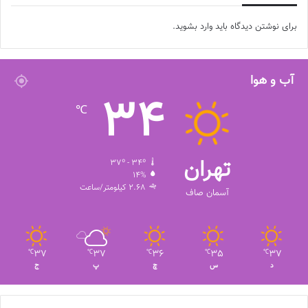
برای نوشتن دیدگاه باید
وارد بشوید
.
آب و هوا
34
℃
تهران
37º - 34º
14%
2.68 کیلومتر/ساعت
آسمان صاف
37
37
36
35
37
℃
℃
℃
℃
℃
د
س
چ
پ
ج