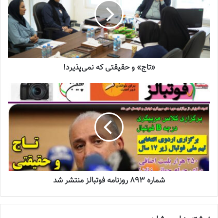
چالش هاى ليست جدید تيم ملى فوتبال
زنان
2023-06-14
تازه‌ترین خبرها از درمان ۲ ملی‌پوش فوتبال
«تاج» و حقیقتی که نمی‌پذیرد!
زنان
2023-12-24
دعوت آزمون از 30 بازیکن به اردوی تیم ملی
2023-03-21
آینده درخشانی در انتظار فوتبال بانوان است
2022-12-10
شماره 893 روزنامه فوتبالز منتشر شد
📰 منبع :فدراسیون فوتبال 📸عکس :فدراسیون فوتبال