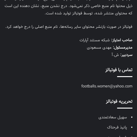
ذیل محتوا نام منبع خاصی ذکر نمی‌‎شود. درج نشدن منبع، نشان دهنده این است
که محتوای منتشر شده، توسط فوتبالز تولید شده است.
فوتبالز در صورت بازنشر محتوای سایر رسانه‌ها، نام منبع اصلی را درج خواهد کرد.
صاحب امتیاز:
شبکه مستند آپارات
مديرمسئول:
مهدی مسعودی
سردبیر:
ش.آ
تماس با فوتبالز
footballs.women@yahoo.com
تحریریه فوتبالز
سهیل سعادتمندی
پانیذ فرحناک