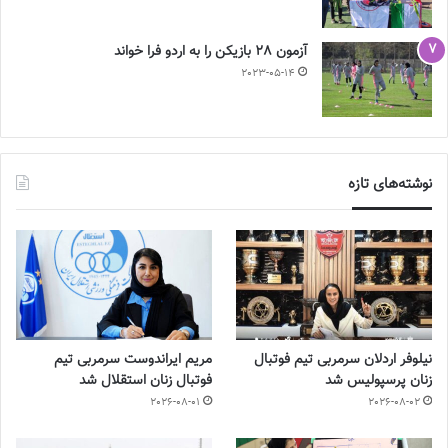
آزمون 28 بازیکن را به اردو فرا خواند
2023-05-14
نوشته‌های تازه
نیلوفر اردلان سرمربی تیم فوتبال
مریم ایراندوست سرمربی تیم
زنان پرسپولیس شد
فوتبال زنان استقلال شد
2026-08-01
2026-08-02