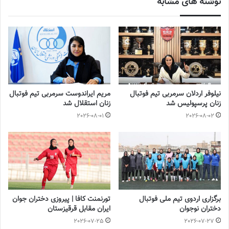
نوشته های مشابه
آخرین اخبار فوتبال و فوتسال زنان ایران را در سایت
روزنامه
فوتبالز
بخوانید.
◾️
با فوتبالز همراه شوید
◾️
فوتبالز را در اینستاگرام دنبال
کنید
◾️
footballs.women@
نیلوفر اردلان سرمربی تیم فوتبال
مریم ایراندوست سرمربی تیم فوتبال
زنان پرسپولیس شد
زنان استقلال شد
2026-08-01
2026-08-02
برچسب ها
فدراسیون فوتبال
فوتبال بانوان
فوتبال زنان
برگزاری اردوی تیم ملی فوتبال
تورنمنت کافا | پیروزی دختران جوان
دختران نوجوان
ایران مقابل قرقیزستان
2026-07-25
2026-07-27