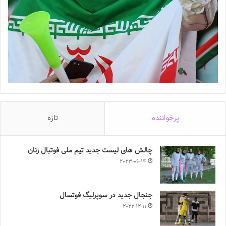
پرخواننده
تازه
چالش هاى ليست جدید تيم ملى فوتبال زنان
2023-06-14
جنجال جدید در سوپرلیگ فوتسال
2022-12-11