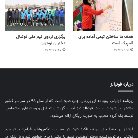
هدف ما ساختن تیمی آماده برای
برگزاری اردوی تیم ملی فوتبال
المپیک است
دختران نوجوان
2026-07-27
2026-08-01
درباره فوتبالز
روزنامه فوتبالز، روزنامه ای ورزشی چاپ صبح است که از سال ۹۸ در سراسر کشور
منتشر می‌شود.در سایت فوتبالز نیز اخبار، گزارش، تحلیل و ویدئوهای اختصاصی
توسط یک گروه مجرب به صورت رایگان ارائه می‌شود.
فوتبالز بر حفظ حق مولف تاکید دارد. در مطالب، عکس‌ها و فیلم‌های تولیدی
فوتبالز نام تولیدکننده محتوا(مطلب، فیلم یا عکس) درج خواهد شد و یا اینکه در