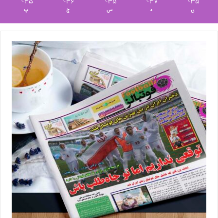
35
36
35
37
35
℃
℃
℃
℃
℃
ی
د
س
چ
پ