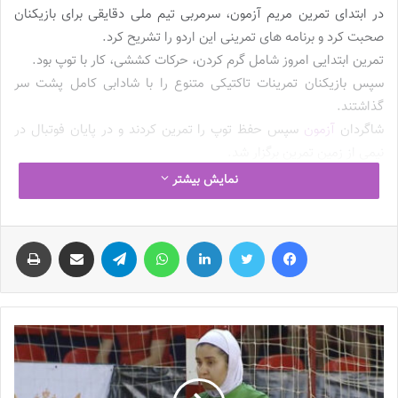
در ابتدای تمرین مریم آزمون، سرمربی تیم ملی دقایقی برای بازیکنان
صحبت کرد و برنامه های تمرینی این اردو را تشریح کرد.
تمرین ابتدایی امروز شامل گرم کردن، حرکات کششی، کار با توپ بود.
سپس بازیکنان تمرینات تاکتیکی متنوع را با شادابی کامل پشت سر
گذاشتند.
شاگردان
آزمون
سپس حفظ توپ را تمرین کردند و در پایان فوتبال در
نیمی از زمین تمرین برگزار شد.
اردوی فوق تا روز چهارشنبه دهم خردادماه ادامه خواهد داشت.
نمایش بیشتر
گفتنی است، تیم ملی
فوتبال بانوان
کشورمان در گروه A با تیم های
فیس بوک
توییتر
لینکدین
واتس آپ
تلگرام
اشتراک گذاری از طریق ایمیل
چاپ
استرالیا، چین تایپه، فیلیپین همگروه است.
برنامه مسابقات گروه A به شرح زیر است:
پنجشنبه 4 آبان ماه 1402
استرالیا – ایران
چین تایپه – فیلیپین
یکشنبه 7 آبان ماه 1402