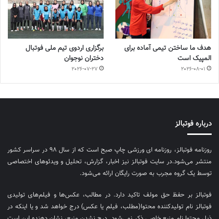
هدف ما ساختن تیمی آماده برای
برگزاری اردوی تیم ملی فوتبال
المپیک است
دختران نوجوان
2026-07-27
2026-08-01
درباره فوتبالز
روزنامه فوتبالز، روزنامه ای ورزشی چاپ صبح است که از سال ۹۸ در سراسر کشور
منتشر می‌شود.در سایت فوتبالز نیز اخبار، گزارش، تحلیل و ویدئوهای اختصاصی
توسط یک گروه مجرب به صورت رایگان ارائه می‌شود.
فوتبالز بر حفظ حق مولف تاکید دارد. در مطالب، عکس‌ها و فیلم‌های تولیدی
فوتبالز نام تولیدکننده محتوا(مطلب، فیلم یا عکس) درج خواهد شد و یا اینکه در
ذیل محتوا نام منبع خاصی ذکر نمی‌‎شود. درج نشدن منبع، نشان دهنده این است