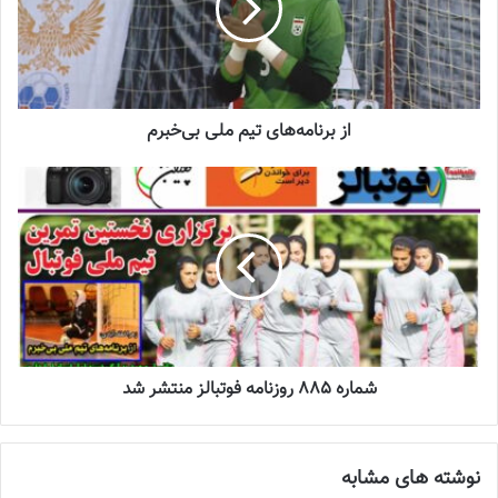
ایران – چین تایپه
فیلیپین – استرالیا
چهارشنبه 10 آبان ماه 1402
استرالیا – چین تایپه
فیلیپین – ایران
از برنامه‌های تیم ملی بی‌خبرم
شایان ذکر است، مرحله دوم این مسابقات در سه گروه چهار تیمی برگزار
می‌شود تا در نهایت دو نماینده قاره آسیا در
المپیک
۲۰۲۴ پاریس
مشخص شوند.
نوشته های مشابه
چالش هاى ليست جدید تيم ملى فوتبال
زنان
شماره 885 روزنامه فوتبالز منتشر شد
2023-06-14
تازه‌ترین خبرها از درمان ۲ ملی‌پوش فوتبال
زنان
نوشته های مشابه