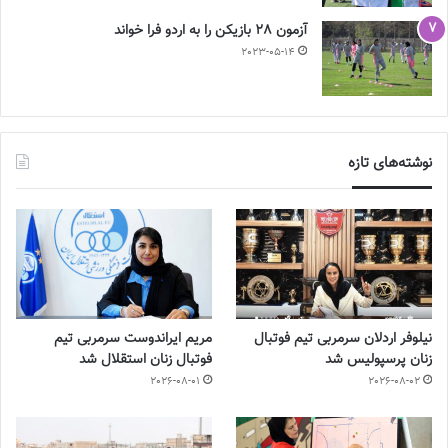
آزمون 28 بازیکن را به اردو فرا خواند
2023-05-14
نوشته‌های تازه
نیلوفر اردلان سرمربی تیم فوتبال
مریم ایراندوست سرمربی تیم
زنان پرسپولیس شد
فوتبال زنان استقلال شد
2026-08-01
2026-08-02