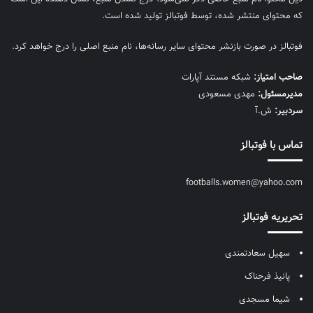
که محتوای منتشر شده، توسط فوتبالز تولید شده است.
فوتبالز در صورت بازنشر محتوای سایر رسانه‌ها، نام منبع اصلی را درج خواهد کرد.
صاحب امتیاز:
شبکه مستند آپارات
مديرمسئول:
مهدی مسعودی
سردبیر:
ش.آ
تماس با فوتبالز
footballs.women@yahoo.com
تحریریه فوتبالز
سهیل سعادتمندی
پانیذ فرحناک
شیما مسجدی