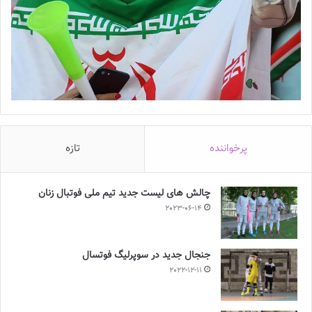
پرخواننده
تازه
چالش هاى ليست جدید تيم ملى فوتبال زنان
2023-06-14
جنجال جدید در سوپرلیگ فوتسال
2022-12-11