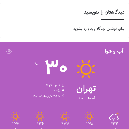
دیدگاهتان را بنویسید
برای نوشتن دیدگاه باید
وارد بشوید
.
آب و هوا
30
℃
تهران
32º - 30º
23%
2.68 کیلومتر/ساعت
آسمان صاف
36
36
37
35
32
℃
℃
℃
℃
℃
ش
ی
د
س
چ