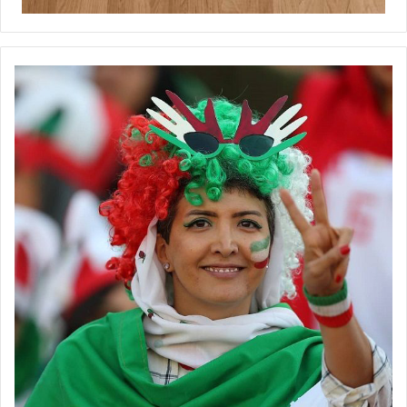
کویت، گام‌های خود در مسیر مربی شدن را بردارد.
ستاره 34 ساله فوتسال زنان ایران البته همچنان به دنبال بازی در عرصه
باشگاهی و ملی است و تصمیمی برای خداحافظی ندارد، اما رویاهای او
بعد از پایان دوران بازی و فعالیت در قامت مربی (در عرصه آکادمیک و
باشگاهی) باعث شده تا فرشته کریمی پیش از رسیدن به نقطه پایان خود
در عرصه بازی، دوره‌های دانش‌افزایی را هم بگذراند تا بتواند شرایطی
ایده‌آل فعالیت خود را در کسوت سرمربی آغاز کند؛ به‌ویژه آنکه فرصتی
طلایی نصیب کریمی شده که بتواند زیرنظر سرمربی قهرمان آسیا،
اطلاعات فنی و مربیگری خود را به‌روز کرده و مدرک خود را دریافت کند.
گفتنی است که
فدراسیون فوتبال ایران
هم با پیگیری‌های دپارتمان
آموزش در نظر دارد در اردیبهشت‌ماه 1402 برای اولین‌بار دوره سطح سوم
مریبگری آسیا را برگزار کند که به نظر می‌رسد در این دوره، چهره‌های
سرشناسی حضور پیدا کنند و برای رسیدن به بالاترین مدرک مربیگری در
سطح قاره آسیا، رقابت کنند.
◾️منبع:فوتبال360 ◾️عکس :کیمیا قاسم زاده