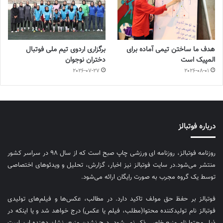
هدف ما ساختن تیمی آماده برای
برگزاری اردوی تیم ملی فوتبال
المپیک است
دختران نوجوان
2026-07-27
2026-08-01
درباره فوتبالز
روزنامه فوتبالز، روزنامه ای ورزشی چاپ صبح است که از سال ۹۸ در سراسر کشور
منتشر می‌شود.در سایت فوتبالز نیز اخبار، گزارش، تحلیل و ویدئوهای اختصاصی
توسط یک گروه مجرب به صورت رایگان ارائه می‌شود.
فوتبالز بر حفظ حق مولف تاکید دارد. در مطالب، عکس‌ها و فیلم‌های تولیدی
فوتبالز نام تولیدکننده محتوا(مطلب، فیلم یا عکس) درج خواهد شد و یا اینکه در
ذیل محتوا نام منبع خاصی ذکر نمی‌‎شود. درج نشدن منبع، نشان دهنده این است