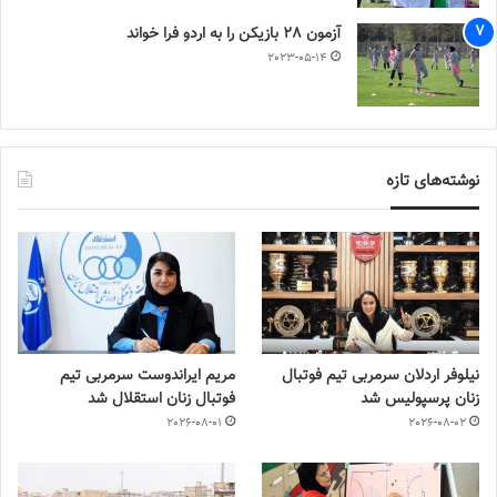
آزمون 28 بازیکن را به اردو فرا خواند
2023-05-14
نوشته‌های تازه
نیلوفر اردلان سرمربی تیم فوتبال
مریم ایراندوست سرمربی تیم
زنان پرسپولیس شد
فوتبال زنان استقلال شد
2026-08-01
2026-08-02