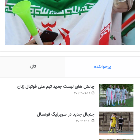
◾️
با فوتبالز همراه شوید
◾️
فوتبالز را در اینستاگرام دنبال
کنید
◾️
footballs.women@
برچسب ها
روزنامه فوتبالز
شهرزاد مظفر
فرشته کریمی
فوتسال
فوتسال بانوان
فوتسال زنان
پرخواننده
تازه
چالش هاى ليست جدید تيم ملى فوتبال زنان
2023-06-14
جنجال جدید در سوپرلیگ فوتسال
2022-12-11