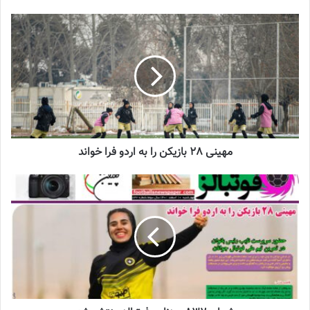
چالش هاى ليست جدید تيم ملى فوتبال
زنان
2023-06-14
تازه‌ترین خبرها از درمان ۲ ملی‌پوش فوتبال
زنان
2023-12-24
مهینی 28 بازیکن را به اردو فرا خواند
دعوت آزمون از 30 بازیکن به اردوی تیم ملی
2023-03-21
آینده درخشانی در انتظار فوتبال بانوان است
2022-12-10
عادلی خاطرنشان کرد: سپاهان از هفته هفتم لیگ به بعد وضعیت بهتری