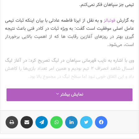
تیمی جز سپاهان فکر نمی‌کنم.
به گزارش
فوتبالز
و به نقل از ایرنا فاطمه عادلی با بیان اینکه ثبات تیمی
عامل اصلی موفقیت است گفت: به ویژه ثبات در کادر فنی باعث نتیجه
گیری بهتر در روزهای آغازین رقابت ها که از اهمیت بالایی برخوردار
است، می‌شود.
وی با اشاره به نایب قهرمانی سپاهان در لیگ تصریح کرد: در آغاز لیگ
امسال شاهد انصراف ۲ تیم بودیم و همین امر تعداد بازی‌ها را کاهش
داد و این اتفاق خوبی نبود اما سطح لیگ در مجموع بالا بود.
بازیکن فوتبال بانوان افزود: دیدارهای مهم سپاهان در شروع لیگ بود و
نمایش بیشتر
از آنجا که کادر فنی تیم به تازگی تغییر کرده و بازیکنان جدید به ما ملحق
شده بودند هماهنگی اعضا با یکدیگر شرایط مناسبی نداشت و سبب
فیس بوک
توییتر
لینکدین
واتس آپ
تلگرام
اشتراک گذاری از طریق ایمیل
چاپ
واگذاری نتایج شد.
نوشته های مشابه