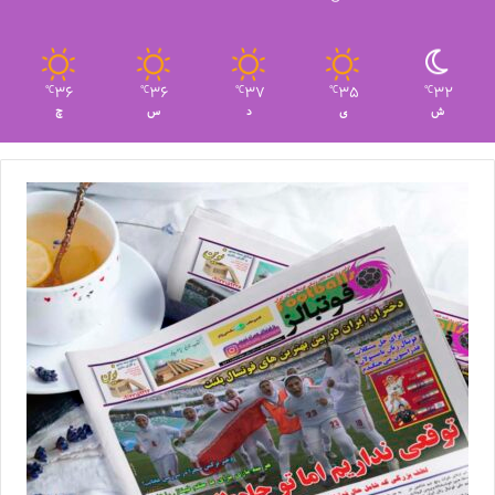
36
36
37
35
32
℃
℃
℃
℃
℃
ش
ی
د
س
چ