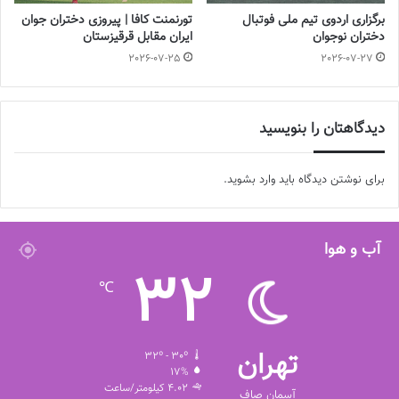
مطلوب خواهد شد.
برگزاری اردوی تیم ملی فوتبال
تورنمنت کافا | پیروزی دختران جوان
دختران نوجوان
ایران مقابل قرقیزستان
عادلی، ایجاد سوپرلیگ و لیگ مانند رشته فوتسال را نیز در توسعه فوتبال
2026-07-25
2026-07-27
موثر دانست و گفت: این امر سبب خواهد که تیم ها با حریفان هم رده
خود مسابقه دهند و به نوعی سبب بهبود رقابت ها می‌شود و به نظر یک
دوره از لیگ را می توان بطور آزمایشی بدین صورت برگزار کرد.
دیدگاهتان را بنویسید
عکس:مجتبی فدایی
برای نوشتن دیدگاه باید
وارد بشوید
.
با فوتبالز همراه شوید
اینستاگرام فوتبالز را دنبال کنید
آب و هوا
footballs.women@
32
℃
برچسب ها
روزنامه فوتبالز
سپاهان
فاطمه عادلی
فوتبال
فوتبال بانوان
فوتبال زنان
تهران
32º - 30º
17%
4.02 کیلومتر/ساعت
آسمان صاف