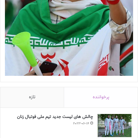
پرخواننده
تازه
چالش هاى ليست جدید تيم ملى فوتبال زنان
2023-06-14