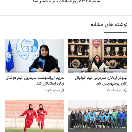
شماره 832 روزنامه فوتبالز منتشر شد
یافت و در هر یک از مسابقات به جز یک مصاف که مساوی شد، سه
امتیاز به دست آورد، اگر زودتر به مرز آمادگی و هماهنگی رسیده بودیم
قهرمانی دور از دسترس نبود اما در نهایت نسبت به سال قبل یک رده
نوشته های مشابه
ارتقا یافتیم.
بازیکن تیم فوتبال بانوان سپاهان گفت: پخش زنده مسابقات فوتبال
بانوان مطالبه بازیکنان و عامل اصلی پیشرفت و توسعه این رشته است.
پخش زنده رقابت‌ها و در کنار آن افزایش تیم‌ها سبب رونق لیگ خواهد
شد و از طرفی پای سرمایه گذاران و حامیان مالی را به این رشته باز
خواهد کرد.
نیلوفر اردلان سرمربی تیم فوتبال
مریم ایراندوست سرمربی تیم فوتبال
زنان پرسپولیس شد
زنان استقلال شد
وی اضافه کرد: پوشش تلویزیونی مسابقات انگیزه بازیکنان را نیز بهبود
2026-08-01
2026-08-02
می‌بخشد و نمایش بهتر تیم‌ها را در زمین رقم خواهد زد و در کل کیفیت
لیگ از آنچه هست بهتر می‌شود.
این بازیکن فوتبال ادامه داد: ممکن است در آغاز پخش زنده مسابقات
برخی موانع باشد، اما هریک از آنها پله پله رفع و در نهایت شرایط