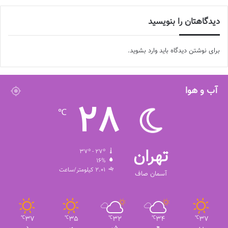
دیدگاهتان را بنویسید
برای نوشتن دیدگاه باید
وارد بشوید
.
آب و هوا
28
℃
تهران
37º - 27º
16%
2.01 کیلومتر/ساعت
آسمان صاف
37
35
32
34
37
℃
℃
℃
℃
℃
پ
ج
ش
ی
د