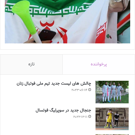
پرخواننده
تازه
چالش هاى ليست جدید تيم ملى فوتبال زنان
2023-06-14
جنجال جدید در سوپرلیگ فوتسال
2022-12-11