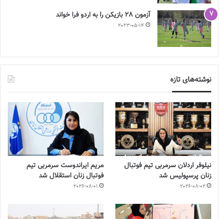
آزمون 28 بازیکن را به اردو فرا خواند
2023-05-14
نوشته‌های تازه
نیلوفر اردلان سرمربی تیم فوتبال
مریم ایراندوست سرمربی تیم
زنان پرسپولیس شد
فوتبال زنان استقلال شد
2026-08-01
2026-08-02