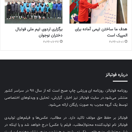
هدف ما ساختن تیمی آماده برای
برگزاری اردوی تیم ملی فوتبال
المپیک است
دختران نوجوان
2026-07-27
2026-08-01
درباره فوتبالز
روزنامه فوتبالز، روزنامه ای ورزشی چاپ صبح است که از سال ۹۸ در سراسر کشور
منتشر می‌شود.در سایت فوتبالز نیز اخبار، گزارش، تحلیل و ویدئوهای اختصاصی
توسط یک گروه مجرب به صورت رایگان ارائه می‌شود.
فوتبالز بر حفظ حق مولف تاکید دارد. در مطالب، عکس‌ها و فیلم‌های تولیدی
فوتبالز نام تولیدکننده محتوا(مطلب، فیلم یا عکس) درج خواهد شد و یا اینکه در
ذیل محتوا نام منبع خاصی ذکر نمی‌‎شود. درج نشدن منبع، نشان دهنده این است