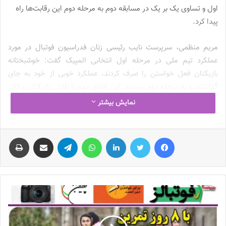
اول و تساوی یک بر یک در مسابقه دوم به مرحله دوم این رقابت‌ها راه
پیدا کرد.
مریم منظمی، سرپرست نایب رئیسی زنان فدراسیون فوتبال در مورد
عملکرد تیم ملی در مرحله اول انتخابی المپیک گفت: خوشبختانه
بازیکنان فعل خواستن را صرف کردند، عملکرد خوبی از خود به جای
گذاشتند و به مرحله دوم رسیدند. این اتفاق مهم با تلاش بازیکنان و کادر
فنی اتفاق افتاد.
نمایش بیشتر
او در مورد برنامه فدراسیون برای آماده سازی تیم ملی تا مرحله دوم
فیس بوک
توییتر
لینکدین
واتس آپ
تلگرام
اشتراک گذاری از طریق ایمیل
چاپ
انتخابی المپیک بیان کرد: تعدادی اردو طبق نظر سرمربی برنامه‌ریزی شده
که بررسی خواهد شد و بازیکنان زیر نظر کادر فنی تمرین می‌کنند تا برای
مرحله بعد آماده شود. در مورد بازی تدارکاتی خارجی هم باید با حضور
مربی جلسه رسمی داشته باشیم و برنامه‌ها را بررسی کنیم.
نوشته های مشابه