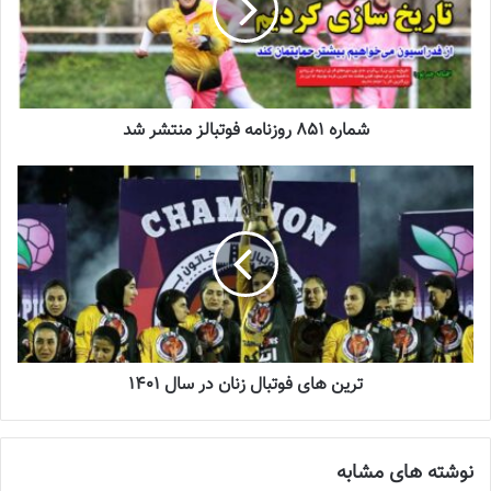
چالش هاى ليست جدید تيم ملى فوتبال
زنان
2023-06-14
تازه‌ترین خبرها از درمان ۲ ملی‌پوش فوتبال
شماره 851 روزنامه فوتبالز منتشر شد
زنان
2023-12-24
دعوت آزمون از 30 بازیکن به اردوی تیم ملی
2023-03-21
آینده درخشانی در انتظار فوتبال بانوان است
2022-12-10
ترین‌ های فوتبال زنان در سال 1401
سرپرست نایب رئیسی زنان فدراسیون فوتبال در پاسخ به این سوال که
نوشته های مشابه
برنامه‌ای برای استفاده از مشاور فنی مرد در کادر فنی تیم ملی زنان