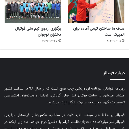
هدف ما ساختن تیمی آماده برای
برگزاری اردوی تیم ملی فوتبال
المپیک است
دختران نوجوان
2026-07-27
2026-08-01
درباره فوتبالز
روزنامه فوتبالز، روزنامه ای ورزشی چاپ صبح است که از سال ۹۸ در سراسر کشور
منتشر می‌شود.در سایت فوتبالز نیز اخبار، گزارش، تحلیل و ویدئوهای اختصاصی
توسط یک گروه مجرب به صورت رایگان ارائه می‌شود.
فوتبالز بر حفظ حق مولف تاکید دارد. در مطالب، عکس‌ها و فیلم‌های تولیدی
فوتبالز نام تولیدکننده محتوا(مطلب، فیلم یا عکس) درج خواهد شد و یا اینکه در
ذیل محتوا نام منبع خاصی ذکر نمی‌‎شود. درج نشدن منبع، نشان دهنده این است