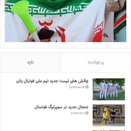
پرخواننده
تازه
چالش هاى ليست جدید تيم ملى فوتبال زنان
2023-06-14
جنجال جدید در سوپرلیگ فوتسال
2022-12-11