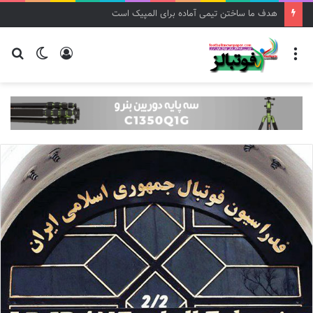
هدف ما ساختن تیمی آماده برای المپیک است
منو
ورود
تغییر
جس
پوسته
برا