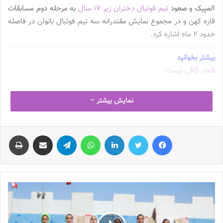
المپیک و صعود
تیم فوتبال دختران زیر ۱۷ سال
به مرحله دوم مسابقات
قاره کهن و در مجموع نمایش مقتدرانه سه تیم فوتبال بانوان در فاصله
حدود ۲ ماه اشاره کرد.
بیشتر بخوانید
شعار کافی نیست
نمایش بیشتر
نکته قابل تامل اینکه پس از کسب هر موفقیت و صعود،متاسفانه برخی
مطالب غیر واقع در جهت تخریب مسیر رو به رشد فعلی منتشر می شود
که خوشبختانه با تلاش دسته جمعی کادر فنی و بازیکنان شایسته تیم ها
فیس بوک
توییتر
لینکدین
واتس آپ
تلگرام
اشتراک گذاری از طریق ایمیل
چاپ
خللی در عزم راسخ اعضا حاصل نخواهد کرد.
مع هذا؛با تاکید بر اینکه ملی پوشان خانم ایران زمین همواره به دنبال
موفقیت بیشتر بوده اند،بر ادامه مسیر، وفق نقشه راه ترسیم شده و
تداوم کوشش و تلاش بیشتر جهت رسیدن به افتخارات افزون تاکید می
شود.
💻منبع:
فدراسیون فوتبال
◾️عکس :مهر