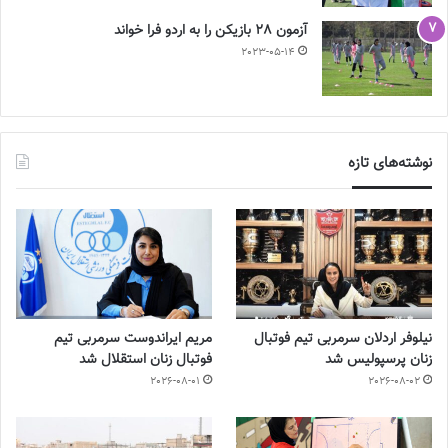
آزمون 28 بازیکن را به اردو فرا خواند
2023-05-14
نوشته‌های تازه
نیلوفر اردلان سرمربی تیم فوتبال
مریم ایراندوست سرمربی تیم
زنان پرسپولیس شد
فوتبال زنان استقلال شد
2026-08-01
2026-08-02