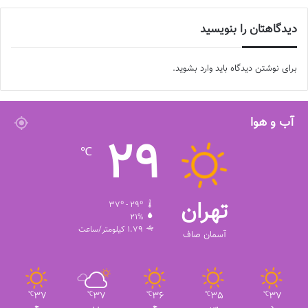
دیدگاهتان را بنویسید
برای نوشتن دیدگاه باید
وارد بشوید
.
آب و هوا
29
℃
تهران
37º - 29º
21%
1.79 کیلومتر/ساعت
آسمان صاف
37
37
36
35
37
℃
℃
℃
℃
℃
د
س
چ
پ
ج