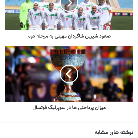
◾️
با فوتبالز همراه شوید
◾️
فوتبالز را در اینستاگرام دنبال
کنید
◾️
footballs.women@
نوشته های مشابه
صعود شیرین شاگردان مهینی به مرحله دوم
چالش هاى ليست جدید تيم ملى فوتبال
زنان
2023-06-14
تازه‌ترین خبرها از درمان ۲ ملی‌پوش فوتبال
زنان
2023-12-24
دعوت آزمون از 30 بازیکن به اردوی تیم ملی
میزان پرداختی ها در سوپرلیگ فوتسال
2023-03-21
نوشته های مشابه
آینده درخشانی در انتظار فوتبال بانوان است