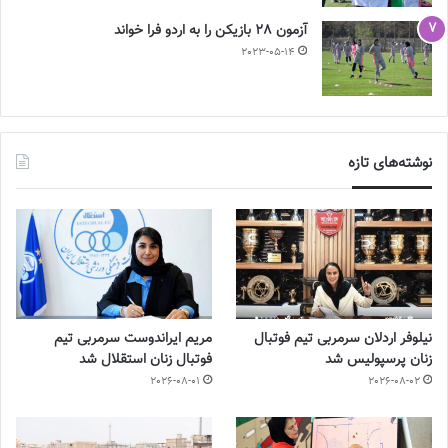
آزمون 28 بازیکن را به اردو فرا خواند
2023-05-14
نوشته‌های تازه
نیلوفر اردلان سرمربی تیم فوتبال
مریم ایراندوست سرمربی تیم
زنان پرسپولیس شد
فوتبال زنان استقلال شد
2026-08-01
2026-08-02