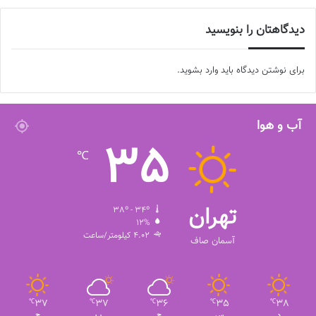
دیدگاهتان را بنویسید
برای نوشتن دیدگاه باید
وارد بشوید
.
آب و هوا
35
℃
تهران
38º - 34º
12%
4.02 کیلومتر/ساعت
آسمان صاف
37
37
36
35
38
℃
℃
℃
℃
℃
د
س
چ
پ
ج