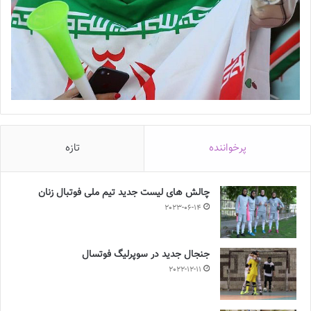
پرخواننده
تازه
چالش هاى ليست جدید تيم ملى فوتبال زنان
2023-06-14
جنجال جدید در سوپرلیگ فوتسال
2022-12-11