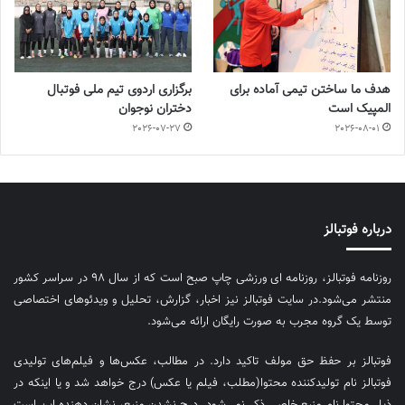
هدف ما ساختن تیمی آماده برای
برگزاری اردوی تیم ملی فوتبال
المپیک است
دختران نوجوان
2026-07-27
2026-08-01
درباره فوتبالز
روزنامه فوتبالز، روزنامه ای ورزشی چاپ صبح است که از سال ۹۸ در سراسر کشور
منتشر می‌شود.در سایت فوتبالز نیز اخبار، گزارش، تحلیل و ویدئوهای اختصاصی
توسط یک گروه مجرب به صورت رایگان ارائه می‌شود.
فوتبالز بر حفظ حق مولف تاکید دارد. در مطالب، عکس‌ها و فیلم‌های تولیدی
فوتبالز نام تولیدکننده محتوا(مطلب، فیلم یا عکس) درج خواهد شد و یا اینکه در
ذیل محتوا نام منبع خاصی ذکر نمی‌‎شود. درج نشدن منبع، نشان دهنده این است