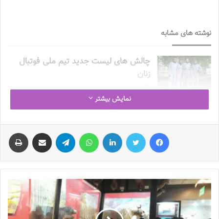
نوشته های مشابه
چالش هاى ليست جدید تيم ملى فوتبال
زنان
2023-06-14
نمایش بیشتر
تازه‌ترین خبرها از درمان ۲ ملی‌پوش فوتبال
زنان
فیس بوک
توییتر
لینکدین
واتس آپ
تلگرام
اشتراک گذاری از طریق ایمیل
چاپ
2023-12-24
دعوت آزمون از 30 بازیکن به اردوی تیم ملی
2023-03-21
آینده درخشانی در انتظار فوتبال بانوان است
2022-12-10