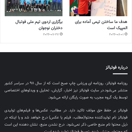
هدف ما ساختن تیمی آماده برای
برگزاری اردوی تیم ملی فوتبال
المپیک است
دختران نوجوان
2026-07-27
2026-08-01
درباره فوتبالز
روزنامه فوتبالز، روزنامه ای ورزشی چاپ صبح است که از سال ۹۸ در سراسر کشور
منتشر می‌شود.در سایت فوتبالز نیز اخبار، گزارش، تحلیل و ویدئوهای اختصاصی
توسط یک گروه مجرب به صورت رایگان ارائه می‌شود.
فوتبالز بر حفظ حق مولف تاکید دارد. در مطالب، عکس‌ها و فیلم‌های تولیدی
فوتبالز نام تولیدکننده محتوا(مطلب، فیلم یا عکس) درج خواهد شد و یا اینکه در
ذیل محتوا نام منبع خاصی ذکر نمی‌‎شود. درج نشدن منبع، نشان دهنده این است
که محتوای منتشر شده، توسط فوتبالز تولید شده است.