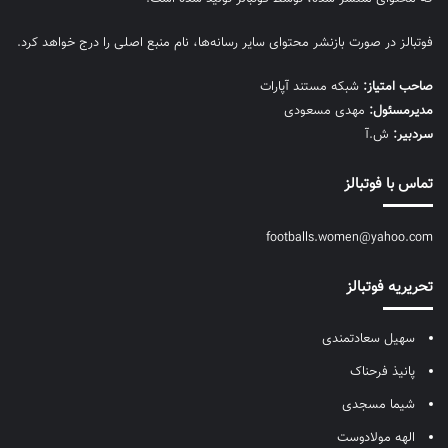
فوتبالز در صورت بازنشر محتوای سایر رسانه‌ها، نام منبع اصلی را درج خواهد کرد.
صاحب امتیاز:
شبکه مستند آپارات
مديرمسئول:
مهدی مسعودی
سردبیر:
ش.آ
تماس با فوتبالز
footballs.women@yahoo.com
تحریریه فوتبالز
سهیل سعادتمندی
پانیذ فرحناک
شیما مسجدی
الهه مولادوست