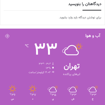
دیدگاهتان را بنویسید
برای نوشتن دیدگاه باید
وارد بشوید
.
آب و هوا
33
℃
تهران
33º - 30º
13%
4.02 کیلومتر/ساعت
ابرهای پراکنده
36
37
35
33
33
℃
℃
℃
℃
℃
ج
ش
ی
د
س