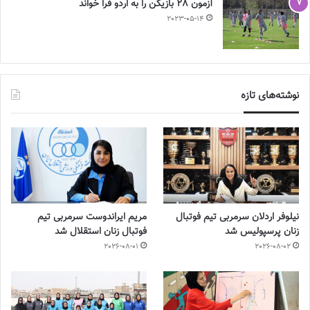
آزمون 28 بازیکن را به اردو فرا خواند
2023-05-14
نوشته‌های تازه
نیلوفر اردلان سرمربی تیم فوتبال
مریم ایراندوست سرمربی تیم
زنان پرسپولیس شد
فوتبال زنان استقلال شد
2026-08-01
2026-08-02