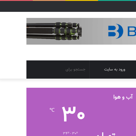
تغییر
جستجو
ورود به سایت
پوسته
برای
آب و هوا
30
℃
34º - 30º