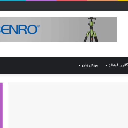
گالری فوتبالز
ورزش زنان