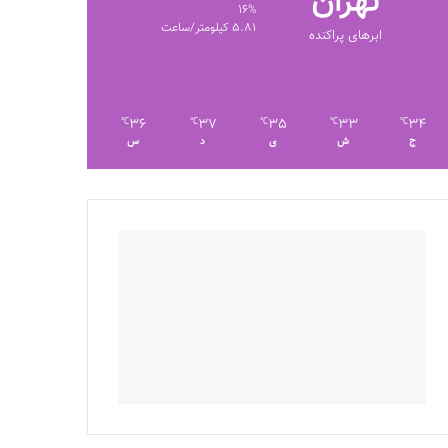
تهران
16%
5.81 کیلومتر/ساعت
ابرهای پراکنده
36
37
35
33
34
℃
℃
℃
℃
℃
ج
ش
ی
د
س