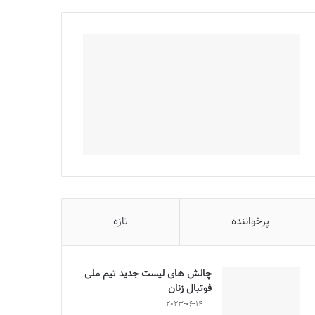
پرخواننده
تازه
چالش هاى ليست جدید تيم ملى
فوتبال زنان
2023-06-14