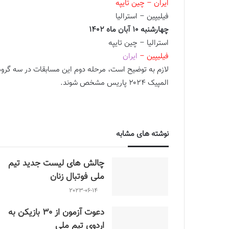
ایران – چین تایپه
فیلیپین – استرالیا
چهارشنبه 10 آبان ماه 1402
استرالیا – چین تایپه
فیلیپین –
ایران
لازم به توضیح است، مرحله دوم این مسابقات در سه گروه چه
المپیک ۲۰۲۴ پاریس مشخص شوند.
تیم دهم رنکینگ فیف
برهمین اساس کنفدراسیون فوتبال آسیا برنامه مسابقات این
نوشته های مشابه
چالش هاى ليست جدید تيم
ملى فوتبال زنان
2023-06-14
دعوت آزمون از 30 بازیکن به
اردوی تیم ملی