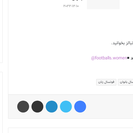
2022-12-10
الز بخوانید.
د
◾️
footballs.women@
ال بانوان
فوتسال زنان
فیس بوک
توییتر
لینکدین
اشتراک گذاری از طریق ایمیل
چاپ