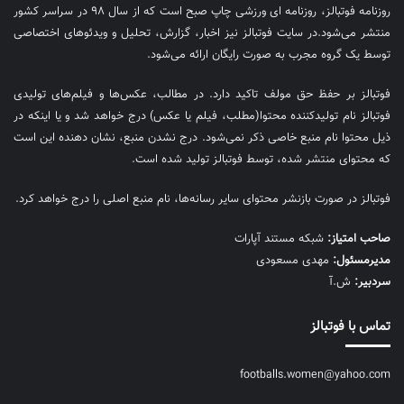
روزنامه فوتبالز، روزنامه ای ورزشی چاپ صبح است که از سال ۹۸ در سراسر کشور
منتشر می‌شود.در سایت فوتبالز نیز اخبار، گزارش، تحلیل و ویدئوهای اختصاصی
توسط یک گروه مجرب به صورت رایگان ارائه می‌شود.
فوتبالز بر حفظ حق مولف تاکید دارد. در مطالب، عکس‌ها و فیلم‌های تولیدی
فوتبالز نام تولیدکننده محتوا(مطلب، فیلم یا عکس) درج خواهد شد و یا اینکه در
ذیل محتوا نام منبع خاصی ذکر نمی‌‎شود. درج نشدن منبع، نشان دهنده این است
که محتوای منتشر شده، توسط فوتبالز تولید شده است.
فوتبالز در صورت بازنشر محتوای سایر رسانه‌ها، نام منبع اصلی را درج خواهد کرد.
صاحب امتیاز:
شبکه مستند آپارات
مديرمسئول:
مهدی مسعودی
سردبیر:
ش.آ
تماس با فوتبالز
footballs.women@yahoo.com