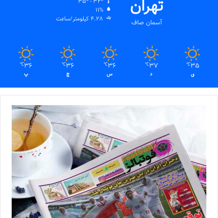
تهران
35º - 32º
11%
4.28 کیلومتر/ساعت
آسمان صاف
36
36
36
37
35
℃
℃
℃
℃
℃
ی
د
س
چ
پ