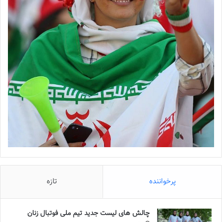
پرخواننده
تازه
چالش هاى ليست جدید تيم ملى فوتبال زنان