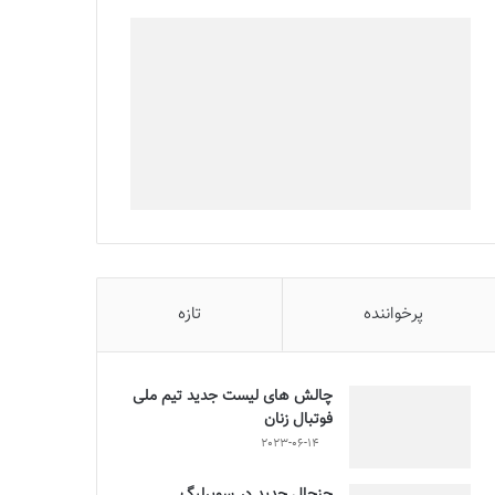
پرخواننده
تازه
چالش هاى ليست جدید تيم ملى
فوتبال زنان
2023-06-14
جنجال جدید در سوپرلیگ