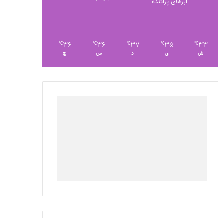
ابرهای پراکنده
36
36
37
35
33
℃
℃
℃
℃
℃
ش
ی
د
س
چ