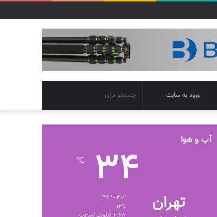
تغییر
جستجو
ورود به سایت
پوسته
برای
آب و هوا
34
℃
تهران
34º - 30º
14%
2.68 کیلومتر/ساعت