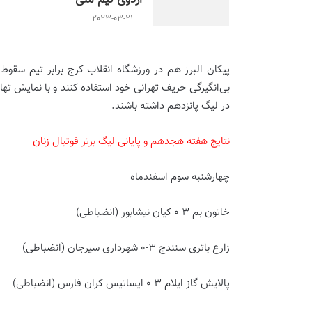
اردوی تیم ملی
2023-03-21
پیکان البرز هم در ورزشگاه انقلاب کرج برابر تیم سقوط ک
در لیگ پانزدهم داشته باشند.
نتایج هفته هجدهم و پایانی لیگ برتر فوتبال زنان
چهارشنبه سوم اسفندماه
خاتون بم 3-0 کیان نیشابور (انضباطی)
زارع باتری سنندج 3-0 شهرداری سیرجان (انضباطی)
پالایش گاز ایلام 3-0 ایساتیس کران فارس (انضباطی)