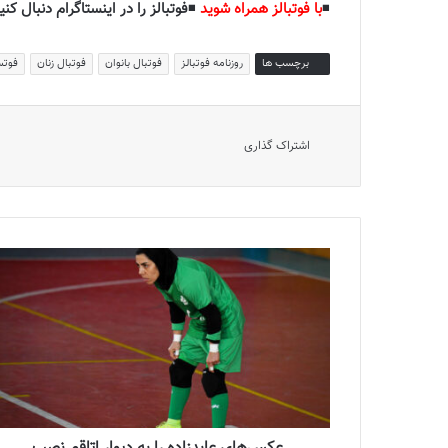
◾️
با فوتبالز همراه شوید
◾️
فوتبالز را در اینستاگرام دنبال کنی
برچسب ها
روزنامه فوتبالز
فوتبال بانوان
فوتبال زنان
فوتس
اشتراک گذاری