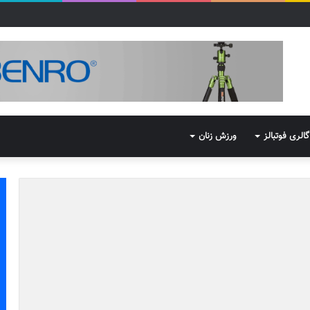
گالری فوتبالز
ورزش زنان