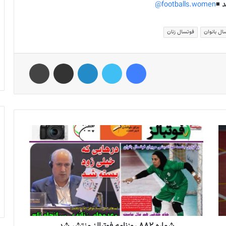
د
◾️
footballs.women@
ال بانوان
فوتسال زنان
فیس بوک
توییتر
لینکدین
اشتراک گذاری از طریق ایمیل
چاپ