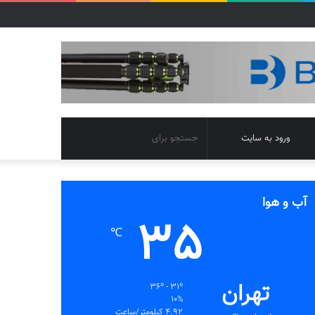
تغییر
جستجو
ورود به سایت
پوسته
برای
آب و هوا
35
℃
تهران
36º - 31º
10%
4.92 کیلومتر/ساعت