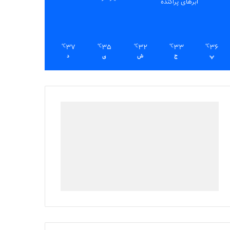
ابرهای پراکنده
37
35
32
33
36
℃
℃
℃
℃
℃
پ
ج
ش
ی
د