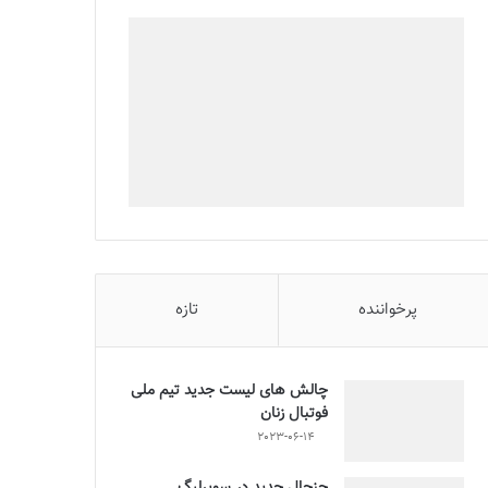
پرخواننده
تازه
چالش هاى ليست جدید تيم ملى
فوتبال زنان
2023-06-14
جنجال جدید در سوپرلیگ