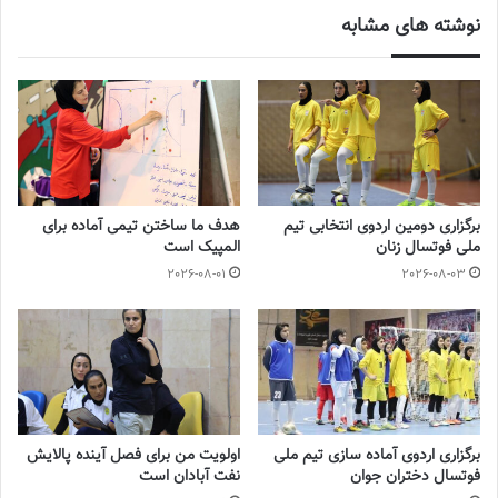
نوشته های مشابه
پیکان در حال حاضر با ۲۳ امتیاز در رتبه دوم سوپرلیگ فوتسال زنان ایران
قرار دارد.
نوشته های مشابه
جنجال جدید در سوپرلیگ فوتسال
2022-12-11
برگزاری دومین اردوی انتخابی تیم
هدف ما ساختن تیمی آماده برای
ملی فوتسال زنان
المپیک است
2026-08-01
2026-08-03
لیست تیم ملی فوتسال زنان اعلام شد
2025-04-28
سرنوشت عجیب ستاره ایرانی در تورکال
2023-05-12
برگزاری اردوی آماده سازی تیم ملی
اولویت من برای فصل آینده پالایش
فوتسال دختران جوان
نفت آبادان است
برگزاری اردوی انتخابی تیم ملی فوتسال بانوان