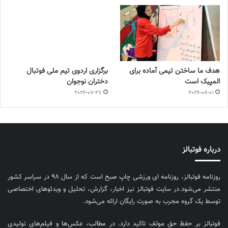
هدف ما ساختن تیمی آماده برای
برگزاری اردوی تیم ملی فوتبال
المپیک است
دختران نوجوان
2026-07-27
2026-08-01
درباره فوتبالز
روزنامه فوتبالز، روزنامه ای ورزشی چاپ صبح است که از سال ۹۸ در سراسر کشور
منتشر می‌شود.در سایت فوتبالز نیز اخبار، گزارش، تحلیل و ویدئوهای اختصاصی
توسط یک گروه مجرب به صورت رایگان ارائه می‌شود.
فوتبالز بر حفظ حق مولف تاکید دارد. در مطالب، عکس‌ها و فیلم‌های تولیدی