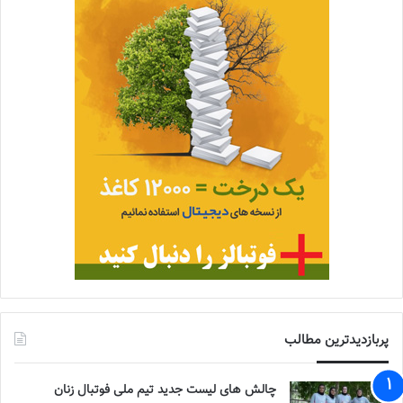
پربازدیدترین مطالب
چالش هاى ليست جدید تيم ملى فوتبال زنان