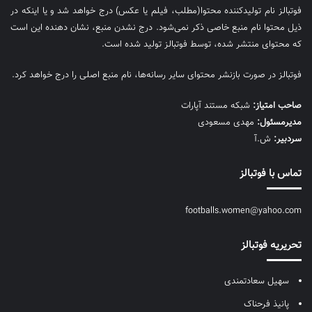
فوتبالز نام تولیدکننده محتوا(مطلب، فیلم یا عکس) درج خواهد شد و یا اینکه در
ذیل محتوا نام منبع خاصی ذکر نمی‌‎شود. درج نشدن منبع، نشان دهنده این است
که محتوای منتشر شده، توسط فوتبالز تولید شده است.
فوتبالز در صورت بازنشر محتوای سایر رسانه‌ها، نام منبع اصلی را درج خواهد کرد.
صاحب امتیاز:
شبکه مستند آپارات
مديرمسئول:
مهدی مسعودی
سردبیر:
ش.آ
تماس با فوتبالز
footballs.women@yahoo.com
تحریریه فوتبالز
سهیل سعادتمندی
پانیذ فرحناک