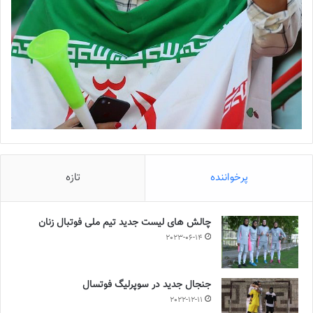
پرخواننده
تازه
چالش هاى ليست جدید تيم ملى فوتبال زنان
2023-06-14
جنجال جدید در سوپرلیگ فوتسال
2022-12-11