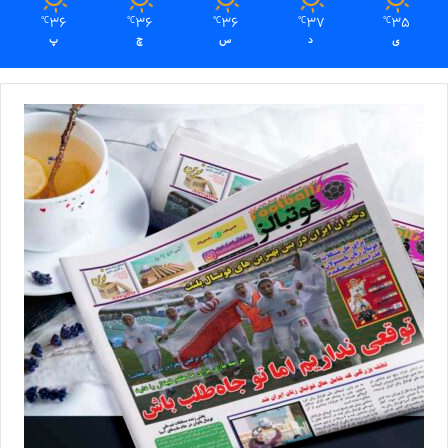
36
36
36
37
35
℃
℃
℃
℃
℃
ی
د
س
چ
پ