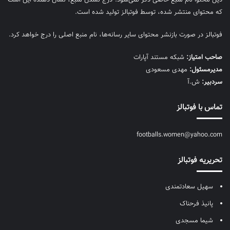
ذیل محتوا نام منبع خاصی ذکر نمی‌‎شود. درج نشدن منبع، نشان دهنده این است
که محتوای منتشر شده، توسط فوتبالز تولید شده است.
فوتبالز در صورت بازنشر محتوای سایر رسانه‌ها، نام منبع اصلی را درج خواهد کرد.
صاحب امتیاز:
شبکه مستند آپارات
مديرمسئول:
مهدی مسعودی
سردبیر:
ش.آ
تماس با فوتبالز
footballs.women@yahoo.com
تحریریه فوتبالز
سهیل سعادتمندی
پانیذ فرحناک
شیما مسجدی