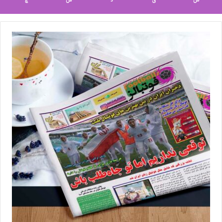
ش
ی
د
س
چ