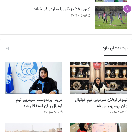
آزمون 28 بازیکن را به اردو فرا خواند
2023-05-14
نوشته‌های تازه
نیلوفر اردلان سرمربی تیم فوتبال
مریم ایراندوست سرمربی تیم
زنان پرسپولیس شد
فوتبال زنان استقلال شد
2026-08-01
2026-08-02