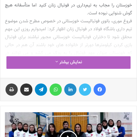
خوزستان را مجاب به تیم‌داری در فوتبال زنان کنید اما متأسفانه هیچ
گوش شنوایی نبوده است.
فروغ موری، بانوی فوتبالیست خوزستانی در خصوص مطرح شدن موضوع
تیم داری باشگاه فولاد در فوتبال زنان اظهار کرد: امیدوارم روزی این مهم
محقق شود تا دختران فوتبالیست خوزستانی مجبور نباشند برای فوتبال
بازی کردن کیلومترها دورتر از خانواده های خود باشند آن هم در حالی
که خوزستان عنوان مهد فوتبال را به یدک می کشد و می توانند در
استان
فوتبال
خیز خود بازی کنند.
نمایش بیشتر
وی بیان کرد: خوزستان در فوتبال زنان هم مملو از استعداد است و اگر
فیس بوک
توییتر
لینکدین
واتس آپ
تلگرام
اشتراک گذاری از طریق ایمیل
چاپ
آماری از دختران خوزستانی تیم های لیگ برتری داشته باشید می بینید
که چندین دختر با استعداد و توانمند خوزستانی در این تیم ها توپ می
زنند که باجمع کردن آن ها می توان یک تیم فوتبال زنان قدرتمند
داشت.
ملی پوش سابق فوتبال زنان با بیان این که باشگاه فولاد با این همه
امکانات باید زودتر از این ها به
فوتبال زنان
نیز ورود می کرد، ادامه داد:
حق دختران فوتبالیست خوزستانی این است که در استان خود و با