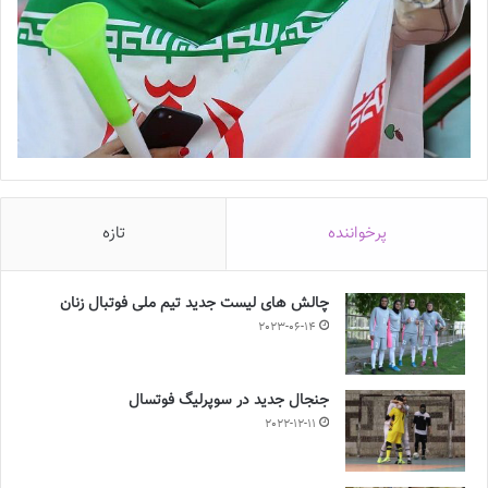
پرخواننده
تازه
چالش هاى ليست جدید تيم ملى فوتبال زنان
2023-06-14
جنجال جدید در سوپرلیگ فوتسال
2022-12-11