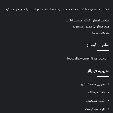
فوتبالز در صورت بازنشر محتوای سایر رسانه‌ها، نام منبع اصلی را درج خواهد کرد.
صاحب امتیاز:
شبکه مستند آپارات
مديرمسئول:
مهدی مسعودی
سردبیر:
ش.آ
تماس با فوتبالز
footballs.women@yahoo.com
تحریریه فوتبالز
سهیل سعادتمندی
پانیذ فرحناک
شیما مسجدی
الهه مولادوست