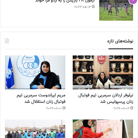
آزمون 28 بازیکن را به اردو فرا خواند
2023-05-14
نوشته‌های تازه
نیلوفر اردلان سرمربی تیم فوتبال
مریم ایراندوست سرمربی تیم
زنان پرسپولیس شد
فوتبال زنان استقلال شد
2026-08-01
2026-08-02