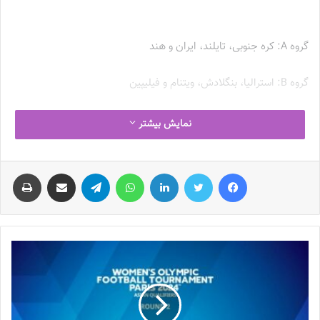
شدند
گروه A: کره جنوبی، تایلند، ایران و هند
گروه B: استرالیا، بنگلادش، ویتنام و فیلیپین
مرحله دوم این مسابقات از 16 تا 24 سپتامبر 2023 (25 شهریور تا 2
نمایش بیشتر
مهر 1402 ) برگزار می شود.
فیس بوک
توییتر
لینکدین
واتس آپ
تلگرام
اشتراک گذاری از طریق ایمیل
چاپ
نوشته های مشابه
چالش هاى ليست جدید تيم ملى فوتبال
زنان
2023-06-14
تازه‌ترین خبرها از درمان ۲ ملی‌پوش فوتبال
زنان