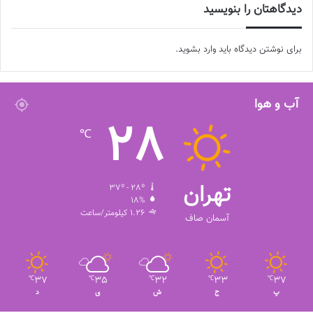
دیدگاهتان را بنویسید
برای نوشتن دیدگاه باید
وارد بشوید
.
آب و هوا
28
℃
تهران
37º - 28º
18%
1.26 کیلومتر/ساعت
آسمان صاف
37
35
32
33
37
℃
℃
℃
℃
℃
پ
ج
ش
ی
د