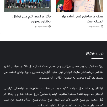
هدف ما ساختن تیمی آماده برای
برگزاری اردوی تیم ملی فوتبال
المپیک است
دختران نوجوان
2026-07-27
2026-08-01
درباره فوتبالز
روزنامه فوتبالز، روزنامه ای ورزشی چاپ صبح است که از سال ۹۸ در سراسر کشور
منتشر می‌شود.در سایت فوتبالز نیز اخبار، گزارش، تحلیل و ویدئوهای اختصاصی
توسط یک گروه مجرب به صورت رایگان ارائه می‌شود.
فوتبالز بر حفظ حق مولف تاکید دارد. در مطالب، عکس‌ها و فیلم‌های تولیدی
فوتبالز نام تولیدکننده محتوا(مطلب، فیلم یا عکس) درج خواهد شد و یا اینکه در
ذیل محتوا نام منبع خاصی ذکر نمی‌‎شود. درج نشدن منبع، نشان دهنده این است
که محتوای منتشر شده، توسط فوتبالز تولید شده است.