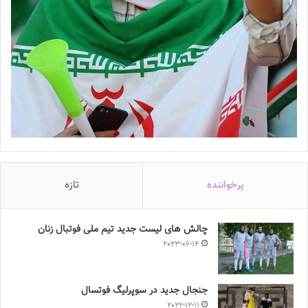
پرخواننده
تازه
چالش هاى ليست جدید تيم ملى فوتبال زنان
2023-06-14
جنجال جدید در سوپرلیگ فوتسال
2022-12-11