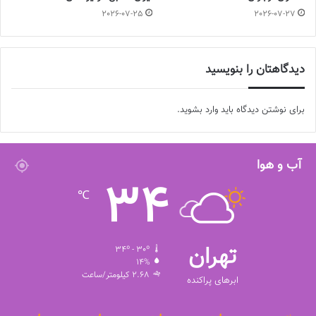
2026-07-25
2026-07-27
ملیکا محمدی از فارس
اسماء نظری، محدثه زلفی از آذربایجان شرقی
دیدگاهتان را بنویسید
سپیده نزهتی از گیلان
برای نوشتن دیدگاه باید
وارد بشوید
.
شهناز جعفری از قم
آب و هوا
بازیکنان دعوت شده باید عصر روز شنبه 5 فروردین ماه خود را در هتل
34
آکادمی فوتبال به کادر فنی معرفی کنند. ملی پوشان تا روز یکشنبه 13
℃
فروردین ماه تمرینات خود را زیر نظر کادر فنی پیگیری می کنند و سپس
عازم مسابقات می شوند.
تهران
34º - 30º
لازم به توضیح است، از 30 بازیکن دعوت شده، 23 بازیکن به این
14%
2.68 کیلومتر/ساعت
مسابقات اعزام می گردند.
ابرهای پراکنده