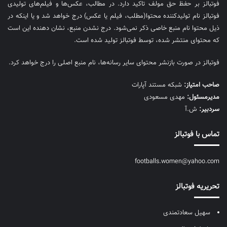
فوتبالز بر حفظ حق مولف تاکید دارد. در مطالب، عکس‌ها و فیلم‌های تولیدی
فوتبالز نام تولیدکننده محتوا(مطلب، فیلم یا عکس) درج خواهد شد و یا اینکه در
ذیل محتوا نام منبع خاصی ذکر نمی‌‎شود. درج نشدن منبع، نشان دهنده این است
که محتوای منتشر شده، توسط فوتبالز تولید شده است.
فوتبالز در صورت بازنشر محتوای سایر رسانه‌ها، نام منبع اصلی را درج خواهد کرد.
صاحب امتیاز:
شبکه مستند آپارات
مديرمسئول:
مهدی مسعودی
سردبیر:
ش.آ
تماس با فوتبالز
footballs.women@yahoo.com
تحریریه فوتبالز
سهیل سعادتمندی