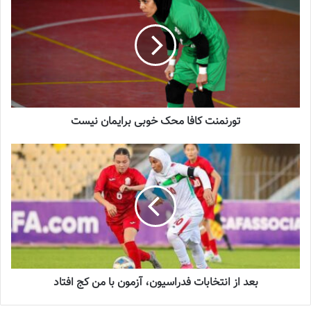
تازه‌ترین خبرها از درمان ۲ ملی‌پوش فوتبال
زنان
2023-12-24
آینده درخشانی در انتظار فوتبال بانوان است
2022-12-10
تورنمنت کافا محک خوبی برایمان نیست
آغاز لیگ دسته دوم فوتبال زنان از بهمن
2024-12-29
نگین زندی، سحر رمضانی، رقیه جلال نسب از خوزستان
سمانه چهکندی از خراسان رضوی
بعد از انتخابات فدراسیون، آزمون با من کج افتاد
افسانه چترنور از زنجان