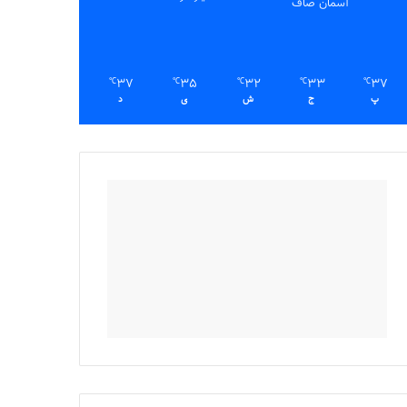
آسمان صاف
37
35
32
33
37
℃
℃
℃
℃
℃
پ
ج
ش
ی
د