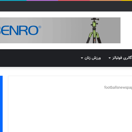
گالری فوتبالز
ورزش زنان
footballsnewspa