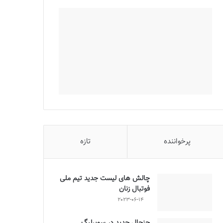
پرخواننده
تازه
چالش هاى ليست جدید تيم ملى
فوتبال زنان
2023-06-14
جنجال جدید در سوپرلیگ