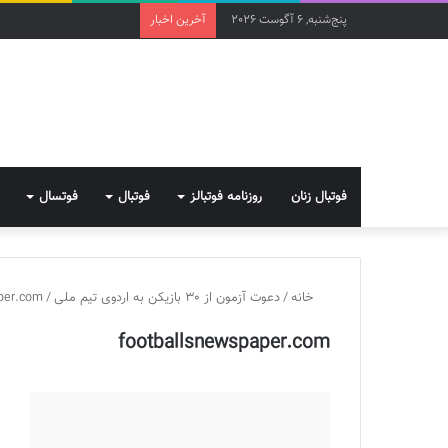
پنج‌شنبه, 6 آگوست 2026
آخرین اخبار
فوتبال زنان
روزنامه فوتبالز
فوتبال
فوتسال
خانه
/
دعوت آزمون از 30 بازیکن به اردوی تیم ملی
/
per.com
footballsnewspaper.com