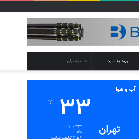
تغییر
جستجو
ورود به سایت
پوسته
برای
آب و هوا
33
℃
تهران
37º - 32º
11%
3.54 کیلومتر/ساعت