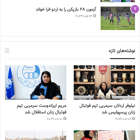
آزمون 28 بازیکن را به اردو فرا خواند
2023-05-14
نوشته‌های تازه
نیلوفر اردلان سرمربی تیم فوتبال
مریم ایراندوست سرمربی تیم
زنان پرسپولیس شد
فوتبال زنان استقلال شد
2026-08-01
2026-08-02