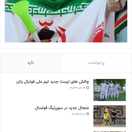
پرخواننده
تازه
چالش هاى ليست جدید تيم ملى فوتبال زنان
2023-06-14
جنجال جدید در سوپرلیگ فوتسال
2022-12-11