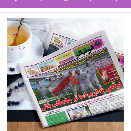
چهارشنبه 17 خرداد ماه
ایران- لبنان- ساعت 16:00 به وقت محلی
استرالیا- ویتنام- ساعت 19:00 به وقت محلی
در گروه B نیز تیم های چین، نپال، میانمار و چین تایپه به رقابت می
پردازند.
💻منبع:فدراسیون فوتبال ◾️عکس :فدراسیون فوتبال
◾️
با فوتبالز همراه شوید
◾️
فوتبالز را در اینستاگرام دنبال
کنید
◾️
footballs.women@
برچسب ها
تیم ملی فوتبال
روزنامه فوتبالز
فدراسیون فوتبال
فوتبال
فوتبال بانوان
فوتبال زنان
مریم جهان نجاتی