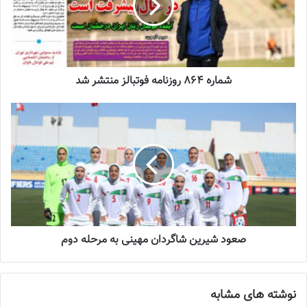
زنان
2023-12-24
دعوت آزمون از 30 بازیکن به اردوی تیم ملی
2023-03-21
شماره 864 روزنامه فوتبالز منتشر شد
آینده درخشانی در انتظار فوتبال بانوان است
2022-12-10
نازنین منصور الوارث، زهره فتح الهی،زهرا فتح الهی، مریم سید، ملیکا
باقری نسب، فاطمه پازوکی از تهران
صعود شیرین شاگردان مهینی به مرحله دوم
راحیل جعفری از فارس
غزل مرشدی و فاطمه پسندیده از کرمانشاه
نوشته های مشابه