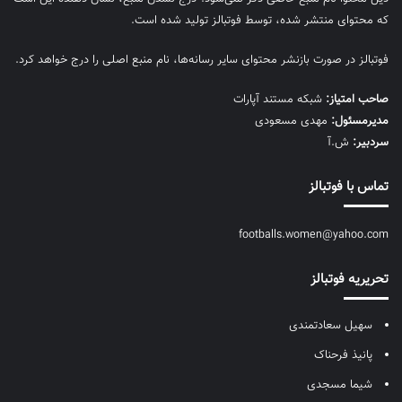
که محتوای منتشر شده، توسط فوتبالز تولید شده است.
فوتبالز در صورت بازنشر محتوای سایر رسانه‌ها، نام منبع اصلی را درج خواهد کرد.
صاحب امتیاز:
شبکه مستند آپارات
مديرمسئول:
مهدی مسعودی
سردبیر:
ش.آ
تماس با فوتبالز
footballs.women@yahoo.com
تحریریه فوتبالز
سهیل سعادتمندی
پانیذ فرحناک
شیما مسجدی