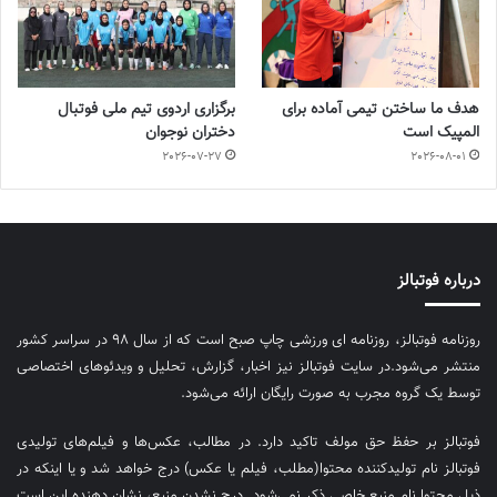
هدف ما ساختن تیمی آماده برای
برگزاری اردوی تیم ملی فوتبال
المپیک است
دختران نوجوان
2026-07-27
2026-08-01
درباره فوتبالز
روزنامه فوتبالز، روزنامه ای ورزشی چاپ صبح است که از سال ۹۸ در سراسر کشور
منتشر می‌شود.در سایت فوتبالز نیز اخبار، گزارش، تحلیل و ویدئوهای اختصاصی
توسط یک گروه مجرب به صورت رایگان ارائه می‌شود.
فوتبالز بر حفظ حق مولف تاکید دارد. در مطالب، عکس‌ها و فیلم‌های تولیدی
فوتبالز نام تولیدکننده محتوا(مطلب، فیلم یا عکس) درج خواهد شد و یا اینکه در
ذیل محتوا نام منبع خاصی ذکر نمی‌‎شود. درج نشدن منبع، نشان دهنده این است