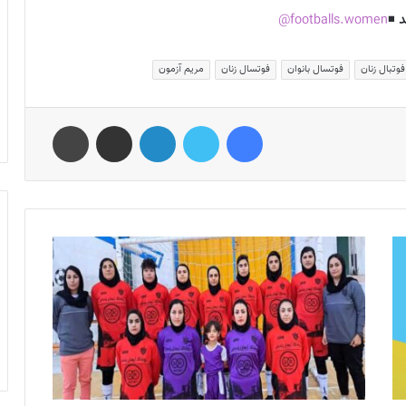
د
◾️
footballs.women@
فوتبال زنان
فوتسال بانوان
فوتسال زنان
مریم آزمون
فیس بوک
توییتر
لینکدین
اشتراک گذاری از طریق ایمیل
چاپ