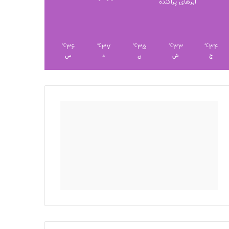
ابرهای پراکنده
36
37
35
33
34
℃
℃
℃
℃
℃
ج
ش
ی
د
س