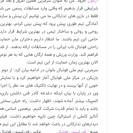
آزمون
افزود: من به عنوان سرمربی همین امروز و بعد قرع
شرایطی قرار بدهیم که وقتی وارد مسابقات رسمی می شوی
فقط در بازی های تدارکاتی ما می توانیم آن بینش و ساز
آمادگی تیم طوری پیش برود که پیش بینی کردم، بهترین ن
روحی و روانی و ساختار تیمی در بهترین شرایط قرار دا
حامی این تیم باشند. ما انتظار داریم دختران مان حمایت
راحتی فوتبال ناب ایرانی را در مسابقات ارائه بدهند. از 
فراهم کند. وزارت ورزش و همه ارگان هایی که به هر نوعی 
الان بهترین زمان حمایت از این تیم است.
بازیکن در مرکز ملی فوتبال آغاز خواهیم کرد و با نما
خوبی از آنها برسند و در نهایت تاکتیک های مد نظر را اجرا 
وی در پایان با بیان اینکه دغدغه کادر فنی داشتن بازی
المپیک بیشتر آماده شوند، اظهار داشت: راه خیلی سخت
باشد و باید با تمام قدرت شرکت کنیم. برهمین اساس همه 
آنالیز کاملی از استرالیا، چین تایپه خواهیم داشت. ف
دیدارهای تدارکاتی در باعث خواهد شد تا مقابل این تیم ه
منبع :
فدراسیون فوتبال
عکس:فدراسیون فوتبال