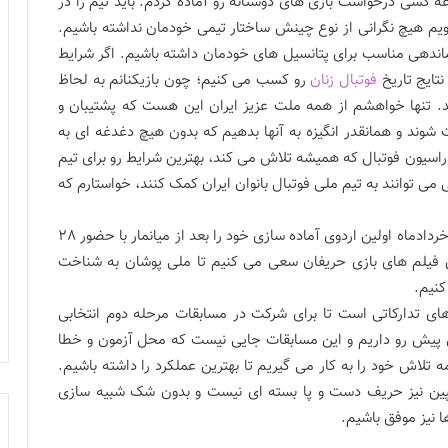
ه کشی درخواست بازی های دوستانه رو آماده کردم. باید تیم را در
م هیچ نگرانی از نوع چینش ساختار تیمی خودمان نداشته باشیم.
ماندهی مناسب برای پتانسیل های خودمان داشته باشیم. اگر شرایط
تایج تاریخ
فوتبال زنان
رو کسب می کنیم؛ چون بازیکنانم به لحاظ
رند. تنها خواهشم از همه ملت عزیز ایران این هست که پشتیبان و
 شوند و همانقدر انگیزه به آنها بدهیم که بدون هیچ دغدغه ای به
فدراسیون فوتبال که همیشه تلاش می کند، بهترین شرایط رو برای تیم
می توانند به تیم ملی فوتبال بانوان ایران کمک کنند، خواستارم که
سرمربی تیم ملی فوتبال بانوان در ادامه بیان کرد: از دوم خردادماه اولین اردوی آماده سازی خود را بعد از میانمار با حضور 28
یش فیلم های بازی حریفان سعی می کنیم تا ملی پوشان به شناخت
کنیم.
‌های تدارکاتی است تا برای شرکت در مسابقات مرحله دوم انتخابی
ی پیش رو داریم و این مسابقات جایی نیست که محل آزمون و خطا
تلاش خود را به کار می گیریم تا بهترین عملکرد را داشته باشیم.
یلیپین نیز حریف دست و پا بسته ای نیست و بدون شک شبیه سازی
ا نیز موفق باشیم.