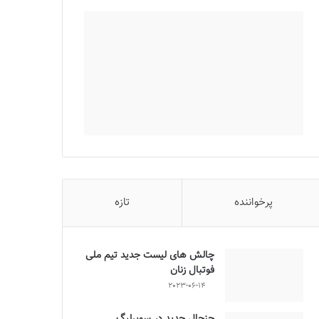
پرخواننده
تازه
چالش هاى ليست جدید تيم ملى
فوتبال زنان
2023-06-14
جنجال جدید در سوپرلیگ