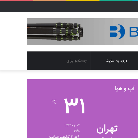
تغییر
جستجو
ورود به سایت
پوسته
برای
آب و هوا
31
℃
تهران
34º - 30º
19%
3.59 کیلومتر/ساعت