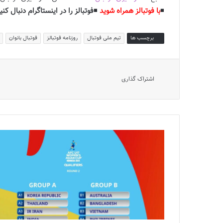
◾️
با فوتبالز همراه شوید
◾️
فوتبالز را در اینستاگرام دنبال کنی
برچسب ها
تیم ملی فوتبال
روزنامه فوتبالز
فوتبال بانوان
اشتراک گذاری