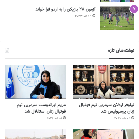
آزمون 28 بازیکن را به اردو فرا خواند
2023-05-14
نوشته‌های تازه
نیلوفر اردلان سرمربی تیم فوتبال
مریم ایراندوست سرمربی تیم
زنان پرسپولیس شد
فوتبال زنان استقلال شد
2026-08-01
2026-08-02