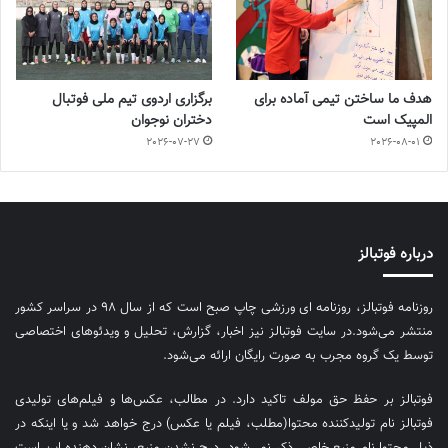
هدف ما ساختن تیمی آماده برای
برگزاری اردوی تیم ملی فوتبال
المپیک است
دختران نوجوان
2026-07-27
2026-08-01
درباره فوتبالز
روزنامه فوتبالز، روزنامه ای ورزشی چاپ صبح است که از سال ۹۸ در سراسر کشور
منتشر می‌شود.در سایت فوتبالز نیز اخبار، گزارش، تحلیل و ویدئوهای اختصاصی
توسط یک گروه مجرب به صورت رایگان ارائه می‌شود.
فوتبالز بر حفظ حق مولف تاکید دارد. در مطالب، عکس‌ها و فیلم‌های تولیدی
فوتبالز نام تولیدکننده محتوا(مطلب، فیلم یا عکس) درج خواهد شد و یا اینکه در
ذیل محتوا نام منبع خاصی ذکر نمی‌‎شود. درج نشدن منبع، نشان دهنده این است