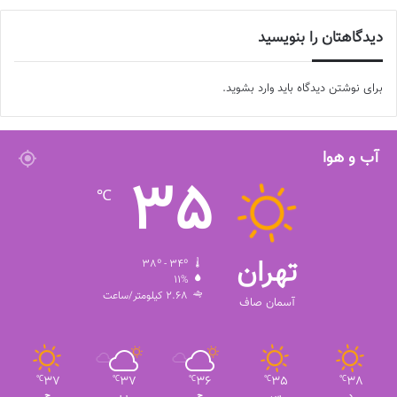
دیدگاهتان را بنویسید
برای نوشتن دیدگاه باید
وارد بشوید
.
آب و هوا
35
℃
تهران
38º - 34º
11%
2.68 کیلومتر/ساعت
آسمان صاف
37
37
36
35
38
℃
℃
℃
℃
℃
د
س
چ
پ
ج