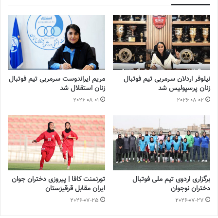
💻منبع:تسنیم ◾️عکس :
فدراسیون فوتبال
آخرین اخبار فوتبال و فوتسال زنان ایران را در
سایت و روزنامه
فوتبالز
بخوانید
◾️
با فوتبالز همراه شوید
◾️
فوتبالز را در اینستاگرام دنبال
نیلوفر اردلان سرمربی تیم فوتبال
مریم ایراندوست سرمربی تیم فوتبال
کنید
◾️
footballs.women@
زنان پرسپولیس شد
زنان استقلال شد
2026-08-01
2026-08-02
برچسب ها
تیم ملی فوتبال
روزنامه فوتبالز
فدراسیون فوتبال
فوتبال بانوان
فوتبال زنان
مریم منظمی
برگزاری اردوی تیم ملی فوتبال
تورنمنت کافا | پیروزی دختران جوان
دختران نوجوان
ایران مقابل قرقیزستان
2026-07-25
2026-07-27