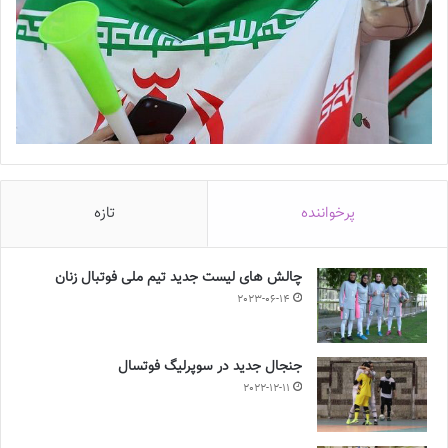
پرخواننده
تازه
چالش هاى ليست جدید تيم ملى فوتبال زنان
2023-06-14
جنجال جدید در سوپرلیگ فوتسال
2022-12-11