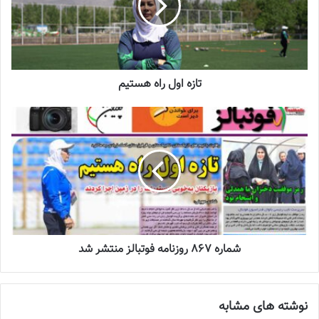
تازه‌ترین خبرها از درمان ۲ ملی‌پوش فوتبال
زنان
2023-12-24
تازه اول راه هستیم
دعوت آزمون از 30 بازیکن به اردوی تیم ملی
2023-03-21
آینده درخشانی در انتظار فوتبال بانوان است
2022-12-10
وی درخصوص برنامه ریزی برای
تیم‌های ملی
نوجوانان و جوانان برای
شماره 867 روزنامه فوتبالز منتشر شد
حضور در مرحله دوم‌مسابقات قهرمانی آسیا اظهار داشت: خدا را شکر
تیم‌های نوجوانان و جوانان شرایط خوبی دارند و قطعا در دور دوم
مسابقات بازی‌های سختی خواهیم داشت اما بازیکنان و کادر فنی برای
نوشته های مشابه
کسب بهترین نتیجه و ارائه عملکرد خوب رقابت می‌کنند.