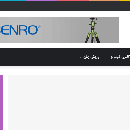
گالری فوتبالز
ورزش زنان