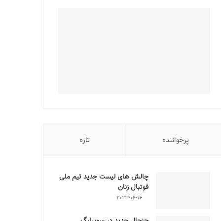
پرخواننده
تازه
چالش هاى ليست جدید تيم ملى
فوتبال زنان
2023-06-14
جنجال جدید در سوپرلیگ