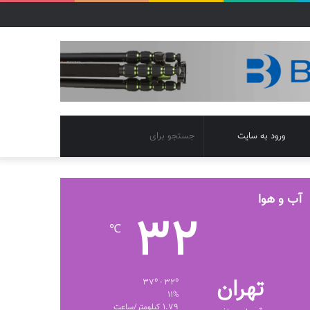
تغییر
جستجو
ورود به سایت
پوسته
برای
آب و هوا
32
℃
تهران
37º - 32º
11%
1.79 کیلومتر/ساعت