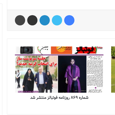
فیس بوک
توییتر
لینکدین
اشتراک گذاری از طریق ایمیل
چاپ
شماره 869 روزنامه فوتبالز منتشر شد