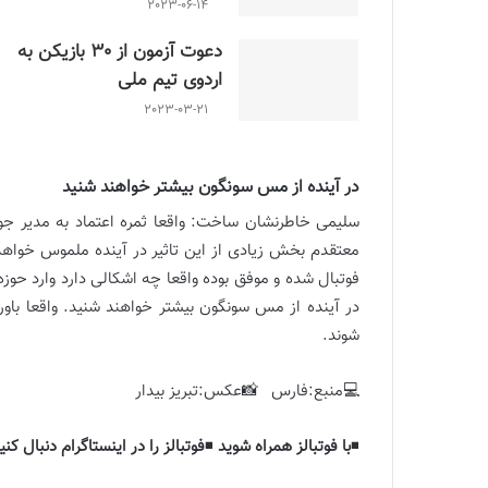
2023-06-14
دعوت آزمون از 30 بازیکن به
اردوی تیم ملی
2023-03-21
در آینده از مس سونگون بیشتر خواهند شنید
سلیمی خاطرنشان ساخت: واقعا ثمره اعتماد به مدیر 
معتقدم بخش زیادی از این تاثیر در آینده ملموس خواهد
فوتبال شده و موفق بوده واقعا چه اشکالی دارد وارد ح
در آینده از مس سونگون بیشتر خواهند شنید. واقعا با
شوند.
💻منبع:فارس 📸عکس:تبریز بیدار
◾️
با فوتبالز همراه شوید
◾️
فوتبالز را در اینستاگرام دنبال کنی