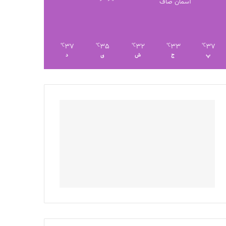
آسمان صاف
37
35
32
33
37
℃
℃
℃
℃
℃
پ
ج
ش
ی
د