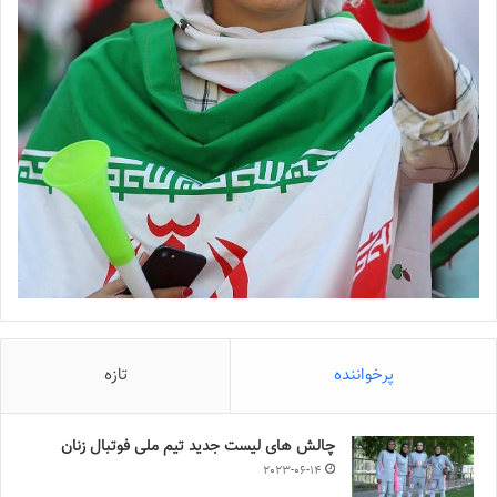
پرخواننده
تازه
چالش هاى ليست جدید تيم ملى فوتبال زنان
2023-06-14