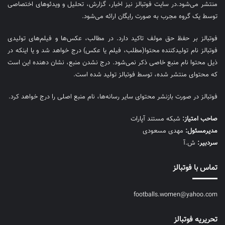
منتشر می‌شود.در سایت فوتبالز نیز اخبار، گزارش، تحلیل و ویدئوهای اختصاصی
توسط یک گروه مجرب به صورت رایگان ارائه می‌شود.
فوتبالز بر حفظ حق مولف تاکید دارد. در مطالب، عکس‌ها و فیلم‌های تولیدی
فوتبالز نام تولیدکننده محتوا(مطلب، فیلم یا عکس) درج خواهد شد و یا اینکه در
ذیل محتوا نام منبع خاصی ذکر نمی‌‎شود. درج نشدن منبع، نشان دهنده این است
که محتوای منتشر شده، توسط فوتبالز تولید شده است.
فوتبالز در صورت بازنشر محتوای سایر رسانه‌ها، نام منبع اصلی را درج خواهد کرد.
صاحب امتیاز:
شبکه مستند آپارات
مديرمسئول:
مهدی مسعودی
سردبیر:
ش.آ
تماس با فوتبالز
footballs.women@yahoo.com
تحریریه فوتبالز