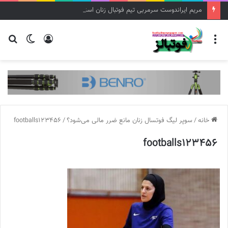
مریم ایراندوست سرمربی تیم فوتبال زنان استقلال شد
منو
ورود
تغییر
جس
پوسته
برا
خانه
/
سوپر لیگ فوتسال زنان مانع ضرر مالی می‌شود؟
/
footballs123456
footballs123456