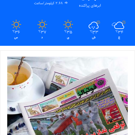
2.68 کیلومتر/ساعت
ابرهای پراکنده
36
37
35
33
34
℃
℃
℃
℃
℃
ج
ش
ی
د
س